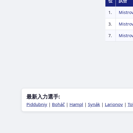
位
試合
1.
Mistro
3.
Mistro
7.
Mistro
最新入力選手:
Piddubniy
|
Boháč
|
Hampl
|
Synák
|
Larionov
|
To