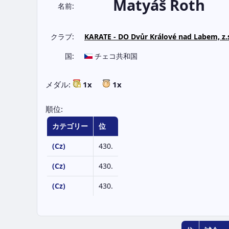
Matyáš Roth
名前:
クラブ:
KARATE - DO Dvůr Králové nad Labem, z.
国:
チェコ共和国
メダル:
1x
1x
順位:
カテゴリー
位
(Cz)
430.
(Cz)
430.
(Cz)
430.