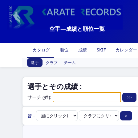
空手―成績と順位一覧
カタログ
順位
成績
SKIF
カレンダー
選手
クラブ
チーム
選手とその成績 :
サーチ (姓):
皆
-