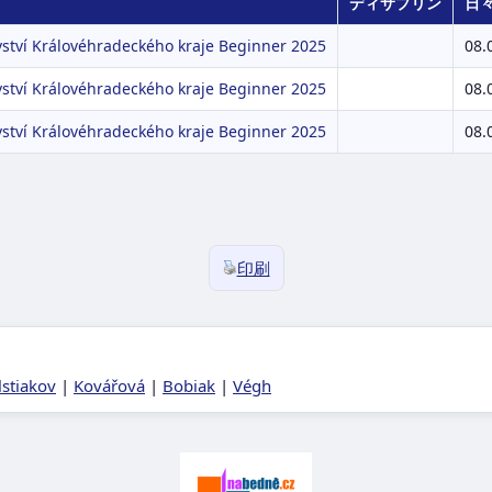
ディサプリン
日
vství Královéhradeckého kraje Beginner 2025
08.
vství Královéhradeckého kraje Beginner 2025
08.
vství Královéhradeckého kraje Beginner 2025
08.
印刷
lstiakov
|
Kovářová
|
Bobiak
|
Végh