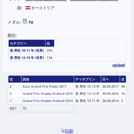
国:
オーストリア
メダル:
1x
順位:
カテゴリー
位
形 男性 10-11 年 (世界)
379.
形 男性 12-13 年 (世界)
134.
upload
.
位
試合
ディサプリン
日々
点
2.
Euro Grand Prix Pilsen 2017
形 男性 12-13 年
30.09.2017
40
5.
Grand Prix Hradec Králové 2016
形 男性 12-13 年
30.04.2016
10
7.
Grand Prix Hradec Králové 2014
形 男性 10-11 年
26.04.2014
5
合計:
55
印刷