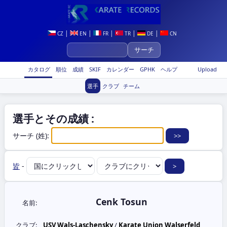
|
|
|
|
|
CZ
EN
FR
TR
DE
CN
カタログ
順位
成績
SKIF
カレンダー
GPHK
ヘルプ
Upload
選手
クラブ
チーム
選手とその成績 :
サーチ (姓):
皆
-
Cenk Tosun
名前:
クラブ:
USV Wals-Laschensky
/
Karate Union Walserfeld