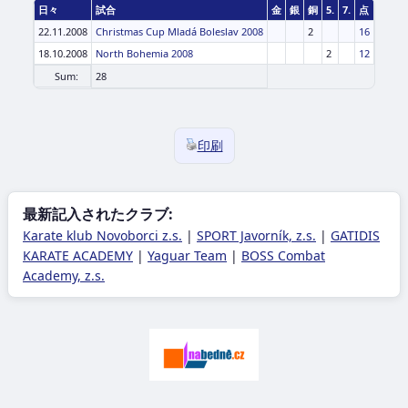
日々
試合
金
銀
銅
5.
7.
点
22.11.2008
Christmas Cup Mladá Boleslav 2008
2
16
18.10.2008
North Bohemia 2008
2
12
Sum:
28
印刷
最新記入されたクラブ:
Karate klub Novoborci z.s.
|
SPORT Javorník, z.s.
|
GATIDIS
KARATE ACADEMY
|
Yaguar Team
|
BOSS Combat
Academy, z.s.