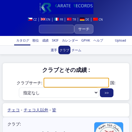
|
|
|
|
|
CZ
EN
FR
TR
DE
CN
カタログ
順位
成績
SKIF
カレンダー
GPHK
ヘルプ
Upload
選手
クラブ
チーム
クラブとその成績 :
クラブサーチ:
国:
チェコ
-
チェコ人以外
-
皆
クラブ: