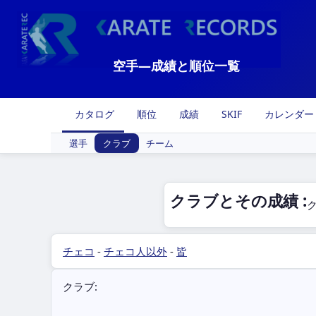
空手―成績と順位一覧
カタログ
順位
成績
SKIF
カレンダー
選手
クラブ
チーム
クラブとその成績 :
チェコ
-
チェコ人以外
-
皆
クラブ: