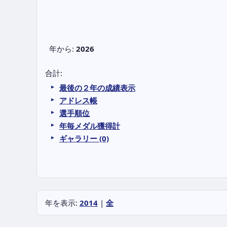
年から:
2026
合計:
最後の２年の成績表示
アドレス帳
選手順位
年毎メダル獲得計
ギャラリー (0)
年を表示:
2014
|
全