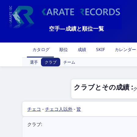
空手―成績と順位一覧
カタログ
順位
成績
SKIF
カレンダー
選手
クラブ
チーム
クラブとその成績 :
チェコ
-
チェコ人以外
-
皆
クラブ: