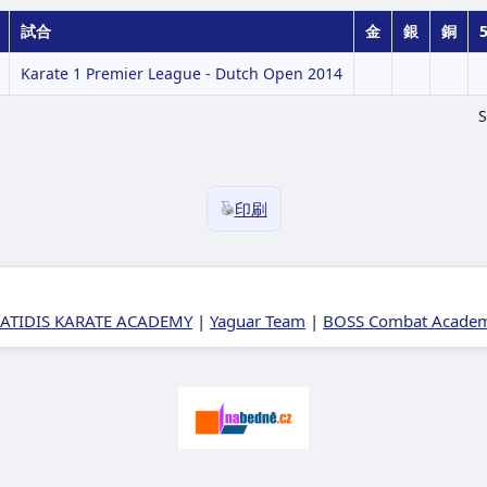
試合
金
銀
銅
5
Karate 1 Premier League - Dutch Open 2014
印刷
ATIDIS KARATE ACADEMY
|
Yaguar Team
|
BOSS Combat Academy