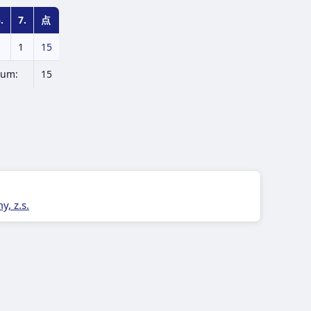
.
7.
点
1
15
Sum:
15
, z.s.