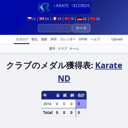
|
|
|
|
|
CZ
EN
FR
TR
DE
CN
カタログ
順位
成績
SKIF
カレンダー
GPHK
ヘルプ
Upload
選手
クラブ
チーム
クラブのメダル獲得表:
Karate
ND
年
金
銀
銅
合計
2014
0
0
0
0
Total
0
0
0
0