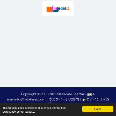
Copyright © 2005-2026 SK Karate
Spartak
-
e-
mail
:
moc.ceretarak@ofni
|
ウエブページの案内
|
ログイン
|
RSS
webdesign:
Ing. Pavel Švojgr
,
成績 karate
: Mgr. Jiří Kotala
This website uses cookies to ensure you get the best
Got it!
experience on our website.