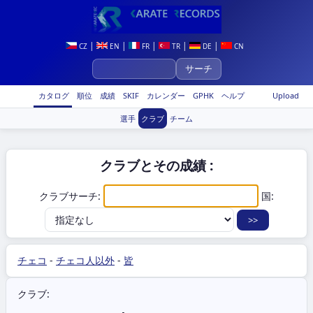
|
|
|
|
|
CZ
EN
FR
TR
DE
CN
カタログ
順位
成績
SKIF
カレンダー
GPHK
ヘルプ
Upload
選手
クラブ
チーム
クラブとその成績 :
クラブサーチ:
国:
チェコ
-
チェコ人以外
-
皆
クラブ: