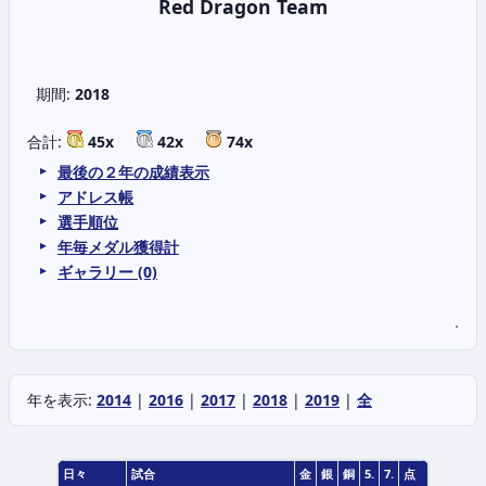
Red Dragon Team
期間:
2018
合計:
45x
42x
74x
最後の２年の成績表示
アドレス帳
選手順位
年毎メダル獲得計
ギャラリー (0)
.
年を表示:
2014
|
2016
|
2017
|
2018
|
2019
|
全
日々
試合
金
銀
銅
5.
7.
点