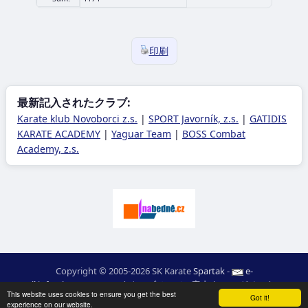
印刷
最新記入されたクラブ:
Karate klub Novoborci z.s.
|
SPORT Javorník, z.s.
|
GATIDIS
KARATE ACADEMY
|
Yaguar Team
|
BOSS Combat
Academy, z.s.
Copyright © 2005-2026 SK Karate
Spartak
-
e-
mail
:
moc.ceretarak@ofni
|
ウエブページの案内
|
ログイン
|
RSS
This website uses cookies to ensure you get the best
webdesign:
Ing. Pavel Švojgr
,
成績 karate
: Mgr. Jiří Kotala
Got it!
experience on our website.