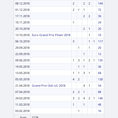
08.12.2018
2
2
2
144
01.12.2018
2
1
1
72
17.11.2018
2
2
36
10.11.2018
1
24
20.10.2018
2
1
20
13.10.2018
Euro Grand Prix Pilsen 2018
1
10
06.10.2018
3
1
1
117
29.09.2018
1
1
20
22.09.2018
1
12
09.06.2018
1
3
1
2
1
135
19.05.2018
1
1
36
13.05.2018
1
1
3
1
68
05.05.2018
4
2
128
21.04.2018
Grand Prix Ústí n/L 2018
4
1
54
07.04.2018
2
2
1
88
24.03.2018
3
2
4
2
1
146
11.03.2018
1
1
48
03.02.2018
1
16
Sum:
1174