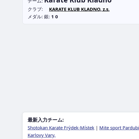
チーム:
クラブ:
KARATE KLUB KLADNO, z.s.
メダル: 銀:
1
0
最新入力チーム:
Shotokan Karate Frýdek-Místek
|
Mite sport Pardub
Karlovy Vary,