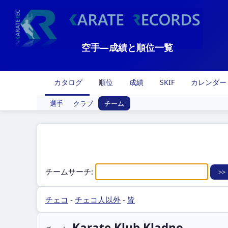
空手―成績と順位一覧
カタログ
順位
成績
SKIF
カレンダー
選手
クラブ
チーム
チームサーチ:
チェコ
-
チェコ人以外
-
皆
Karate Klub Kladno