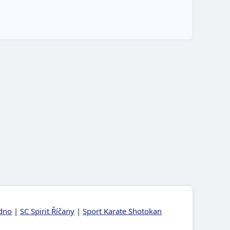
adno
|
SC Spirit Říčany
|
Sport Karate Shotokan