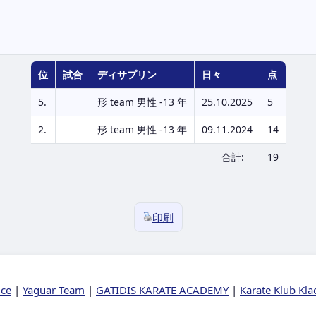
位
試合
ディサプリン
日々
点
5.
形 team 男性 -13 年
25.10.2025
5
2.
形 team 男性 -13 年
09.11.2024
14
合計:
19
印刷
ice
|
Yaguar Team
|
GATIDIS KARATE ACADEMY
|
Karate Klub Kl