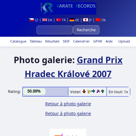
|
|
|
|
|
CZ
EN
TR
DE
JP
CN
Catalogue
Tableau
Résultats
SKIF
Calendrier
GPHK
Aide
Upload
Photo galerie:
Grand Prix
Hradec Králové 2007
50.00%
Rating:
Voter:
En tout: 1x
Retour à photo galerie
Retour à photo galerie