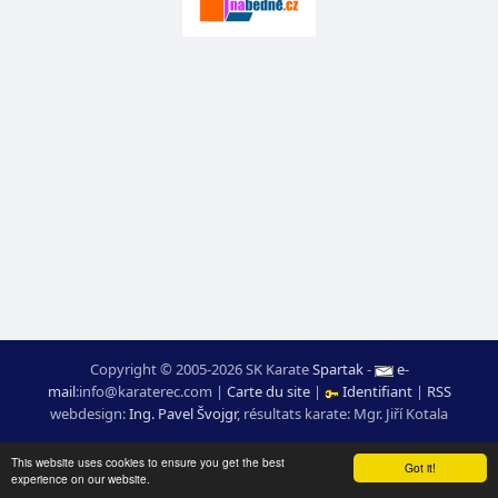
Copyright © 2005-2026 SK Karate
Spartak
-
e-
mail
:
moc.ceretarak@ofni
|
Carte du site
|
Identifiant
|
RSS
webdesign:
Ing. Pavel Švojgr
,
résultats karate
: Mgr. Jiří Kotala
This website uses cookies to ensure you get the best
Got it!
experience on our website.