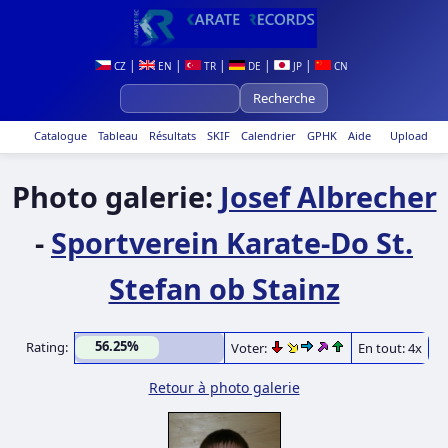
|
|
|
|
|
CZ
EN
TR
DE
JP
CN
Catalogue
Tableau
Résultats
SKIF
Calendrier
GPHK
Aide
Upload
Photo galerie:
Josef Albrecher
-
Sportverein Karate-Do St.
Stefan ob Stainz
56.25%
Rating:
Voter:
En tout: 4x
Retour à photo galerie