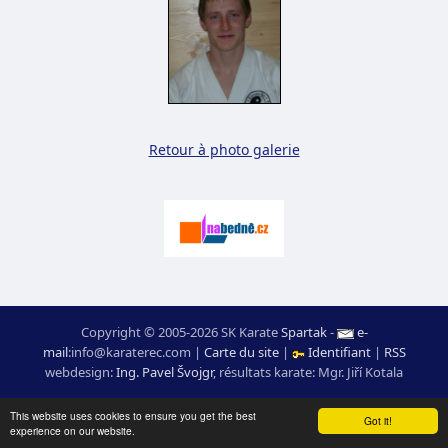
Retour à photo galerie
Copyright © 2005-2026 SK Karate
Spartak
-
e-
mail
:
moc.ceretarak@ofni
|
Carte du site
|
Identifiant
|
RSS
webdesign:
Ing. Pavel Švojgr
,
résultats karate
: Mgr. Jiří Kotala
This website uses cookies to ensure you get the best
Got it!
experience on our website.