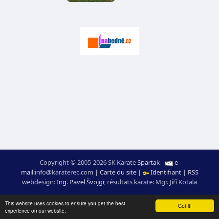
Copyright © 2005-2026 SK Karate
Spartak
-
e-
mail
:
moc.ceretarak@ofni
|
Carte du site
|
Identifiant
|
RSS
webdesign:
Ing. Pavel Švojgr
,
résultats karate
: Mgr. Jiří Kotala
This website uses cookies to ensure you get the best
Got it!
experience on our website.