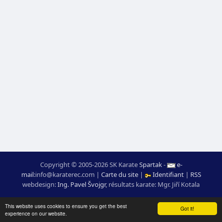
Copyright © 2005-2026 SK Karate
Spartak
-
e-
mail
:
moc.ceretarak@ofni
|
Carte du site
|
Identifiant
|
RSS
webdesign:
Ing. Pavel Švojgr
,
résultats karate
: Mgr. Jiří Kotala
This website uses cookies to ensure you get the best
Got it!
experience on our website.