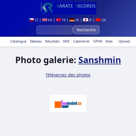
|
|
|
|
|
CZ
EN
TR
DE
JP
CN
Catalogue
Tableau
Résultats
SKIF
Calendrier
GPHK
Aide
Upload
Photo galerie:
Sanshmin
Téléversez des photos