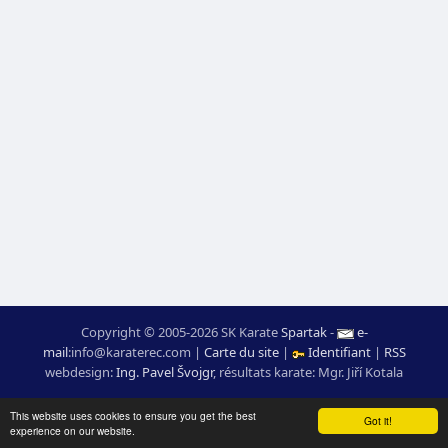
Copyright © 2005-2026 SK Karate
Spartak
-
e-
mail
:
moc.ceretarak@ofni
|
Carte du site
|
Identifiant
|
RSS
webdesign:
Ing. Pavel Švojgr
,
résultats karate
: Mgr. Jiří Kotala
This website uses cookies to ensure you get the best
Got it!
experience on our website.