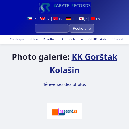
|
|
|
|
|
CZ
EN
TR
DE
JP
CN
Catalogue
Tableau
Résultats
SKIF
Calendrier
GPHK
Aide
Upload
Photo galerie:
KK Gorštak
Kolašin
Téléversez des photos