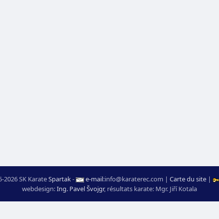
5-2026 SK Karate
Spartak
-
e-mail
:
moc.ceretarak@ofni
|
Carte du site
|
webdesign:
Ing. Pavel Švojgr
,
résultats karate
: Mgr. Jiří Kotala