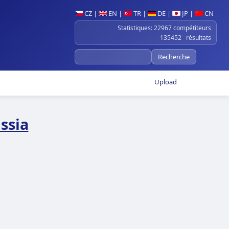
CZ
|
EN
|
TR
|
DE
|
JP
|
CN
Statistiques: 22967 compétiteurs
135452 résultats
Upload
ssia