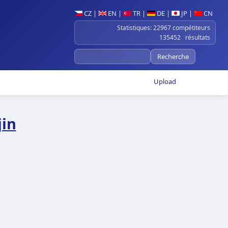
CZ
|
EN
|
TR
|
DE
|
JP
|
CN
Statistiques: 22967 compétiteurs
135452 résultats
Upload
jin