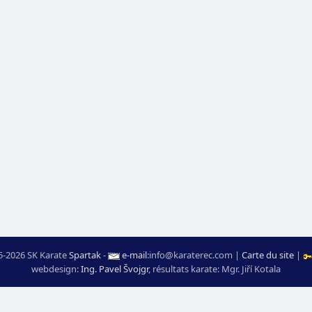
5-2026 SK Karate
Spartak
-
e-mail
:
moc.ceretarak@ofni
|
Carte du site
|
webdesign:
Ing. Pavel Švojgr
,
résultats karate
: Mgr. Jiří Kotala