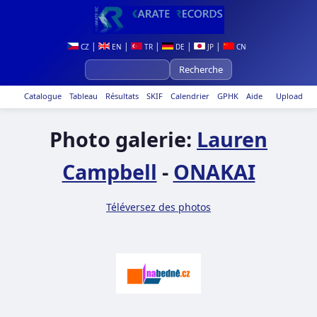
|
|
|
|
|
CZ
EN
TR
DE
JP
CN
Catalogue
Tableau
Résultats
SKIF
Calendrier
GPHK
Aide
Upload
Photo galerie:
Lauren
Campbell
-
ONAKAI
Téléversez des photos