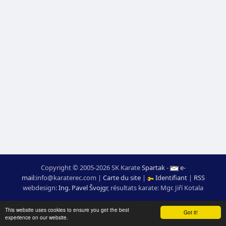
Copyright © 2005-2026 SK Karate
Spartak
-
e-
mail
:
moc.ceretarak@ofni
|
Carte du site
|
Identifiant
|
RSS
webdesign:
Ing. Pavel Švojgr
,
résultats karate
: Mgr. Jiří Kotala
This website uses cookies to ensure you get the best
Got it!
experience on our website.