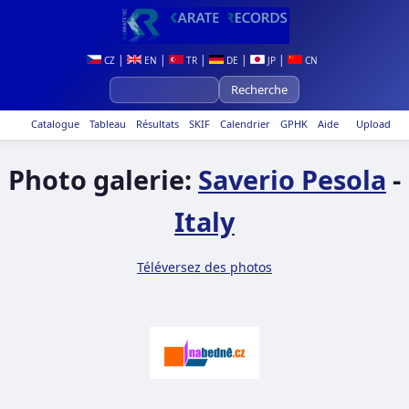
|
|
|
|
|
CZ
EN
TR
DE
JP
CN
Catalogue
Tableau
Résultats
SKIF
Calendrier
GPHK
Aide
Upload
Photo galerie:
Saverio Pesola
-
Italy
Téléversez des photos