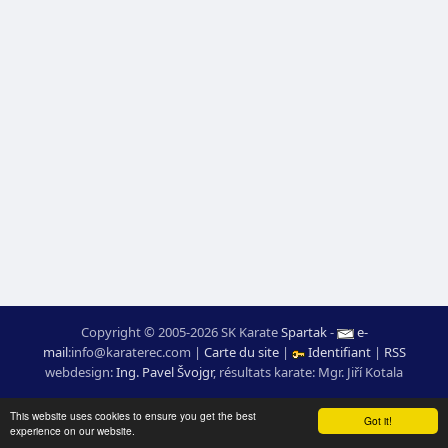
Copyright © 2005-2026 SK Karate
Spartak
-
e-
mail
:
moc.ceretarak@ofni
|
Carte du site
|
Identifiant
|
RSS
webdesign:
Ing. Pavel Švojgr
,
résultats karate
: Mgr. Jiří Kotala
This website uses cookies to ensure you get the best
Got it!
experience on our website.