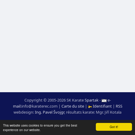
Copyright © 2005-2026 SK Karate
Spartak
-
e-
mail
:
moc.ceretarak@ofni
|
Carte du site
|
Identifiant
|
RSS
webdesign:
Ing. Pavel Švojgr
,
résultats karate
: Mgr. Jiří Kotala
This website uses cookies to ensure you get the best
Got it!
experience on our website.