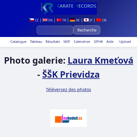
|
|
|
|
|
CZ
EN
TR
DE
JP
CN
Catalogue
Tableau
Résultats
SKIF
Calendrier
GPHK
Aide
Upload
Photo galerie:
Laura Kmeťová
-
ŠŠK Prievidza
Téléversez des photos