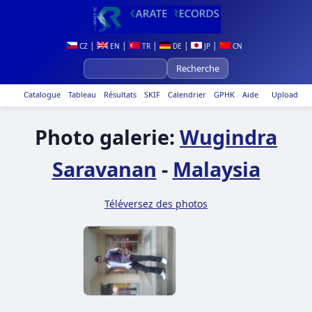
|
|
|
|
|
CZ
EN
TR
DE
JP
CN
Catalogue
Tableau
Résultats
SKIF
Calendrier
GPHK
Aide
Upload
Photo galerie:
Wugindra
Saravanan
-
Malaysia
Téléversez des photos