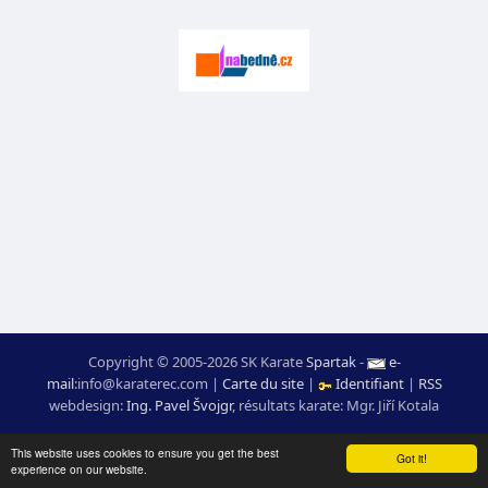
Copyright © 2005-2026 SK Karate
Spartak
-
e-
mail
:
moc.ceretarak@ofni
|
Carte du site
|
Identifiant
|
RSS
webdesign:
Ing. Pavel Švojgr
,
résultats karate
: Mgr. Jiří Kotala
This website uses cookies to ensure you get the best
Got it!
experience on our website.