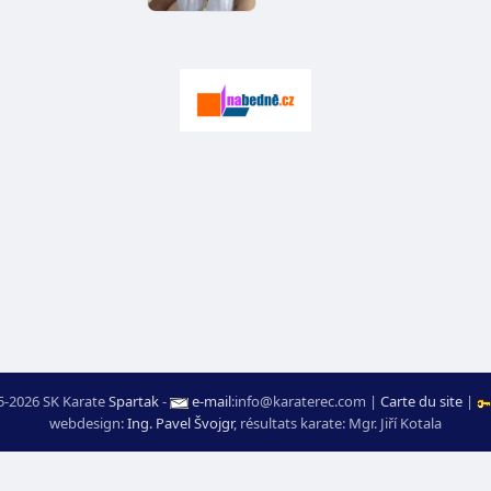
5-2026 SK Karate
Spartak
-
e-mail
:
moc.ceretarak@ofni
|
Carte du site
|
webdesign:
Ing. Pavel Švojgr
,
résultats karate
: Mgr. Jiří Kotala