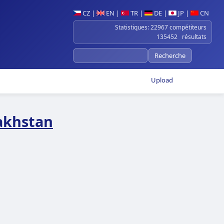
CZ
|
EN
|
TR
|
DE
|
JP
|
CN
Statistiques: 22967 compétiteurs
135452 résultats
Upload
akhstan