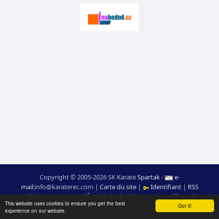
Copyright © 2005-2026 SK Karate
Spartak
-
e-
mail
:
moc.ceretarak@ofni
|
Carte du site
|
Identifiant
|
RSS
webdesign:
Ing. Pavel Švojgr
,
résultats karate
: Mgr. Jiří Kotala
This website uses cookies to ensure you get the best
Got it!
experience on our website.