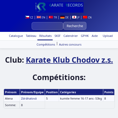
|
|
|
|
|
CZ
EN
TR
DE
JP
CN
Catalogue
Tableau
Résultats
SKIF
Calendrier
GPHK
Aide
Upload
|
Compétitions
Autres concours
Club:
Karate Klub Chodov z.s.
Compétitions:
Prénom
Prénom/Equipe
Position
Catégories
Points
Alena
Zdráhalová
5
kumite femme 16-17 ans -53kg
8
Somme:
8