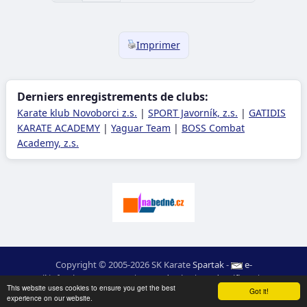
Imprimer
Derniers enregistrements de clubs:
Karate klub Novoborci z.s.
|
SPORT Javorník, z.s.
|
GATIDIS
KARATE ACADEMY
|
Yaguar Team
|
BOSS Combat
Academy, z.s.
Copyright © 2005-2026 SK Karate
Spartak
-
e-
mail
:
moc.ceretarak@ofni
|
Carte du site
|
Identifiant
|
RSS
This website uses cookies to ensure you get the best
webdesign:
Ing. Pavel Švojgr
,
résultats karate
: Mgr. Jiří Kotala
Got it!
experience on our website.