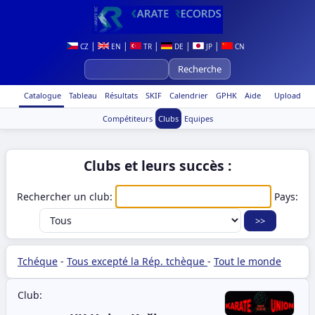
|
|
|
|
|
CZ
EN
TR
DE
JP
CN
Catalogue
Tableau
Résultats
SKIF
Calendrier
GPHK
Aide
Upload
Compétiteurs
Clubs
Equipes
Clubs et leurs succès :
Rechercher un club:
Pays:
Tchéque
-
Tous excepté la Rép. tchèque
-
Tout le monde
Club: