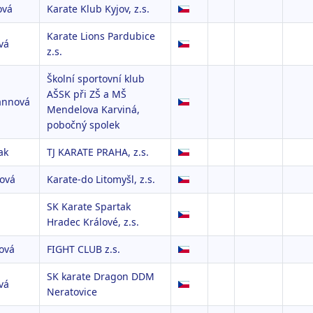
ová
Karate Klub Kyjov, z.s.
Karate Lions Pardubice
vá
z.s.
Školní sportovní klub
AŠSK při ZŠ a MŠ
annová
Mendelova Karviná,
pobočný spolek
ak
TJ KARATE PRAHA, z.s.
lová
Karate-do Litomyšl, z.s.
SK Karate Spartak
Hradec Králové, z.s.
ová
FIGHT CLUB z.s.
SK karate Dragon DDM
vá
Neratovice