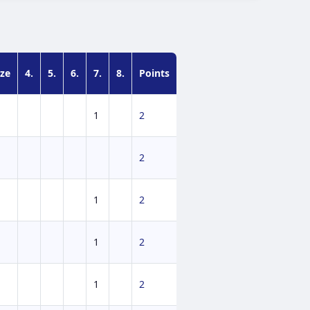
ze
4.
5.
6.
7.
8.
Points
1
2
2
1
2
1
2
1
2