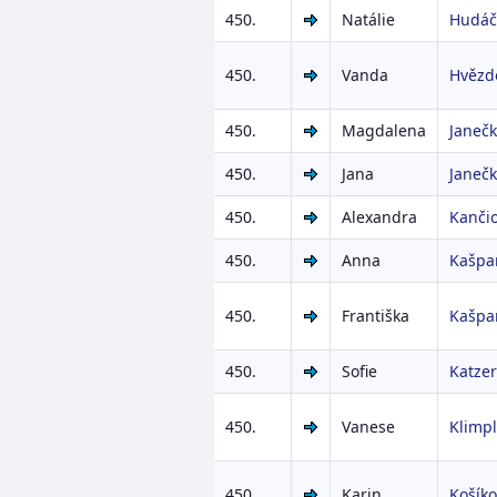
450.
Natálie
Hudáč
450.
Vanda
Hvězd
450.
Magdalena
Janeč
450.
Jana
Janeč
450.
Alexandra
Kanči
450.
Anna
Kašpa
450.
Františka
Kašpa
450.
Sofie
Katze
450.
Vanese
Klimp
450.
Karin
Košík