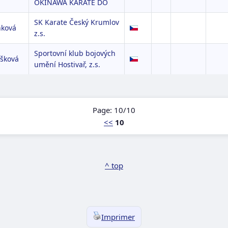
OKINAWA KARATE DO
SK Karate Český Krumlov
nková
z.s.
Sportovní klub bojových
šková
umění Hostivař, z.s.
Page: 10/10
<<
10
^ top
Imprimer