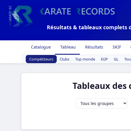
Résultats & tableaux complets 
Catalogue
Tableau
Résultats
SKIF
Compétiteurs
Clubs
Top monde
EGP
GL
Tou
Tableaux des 