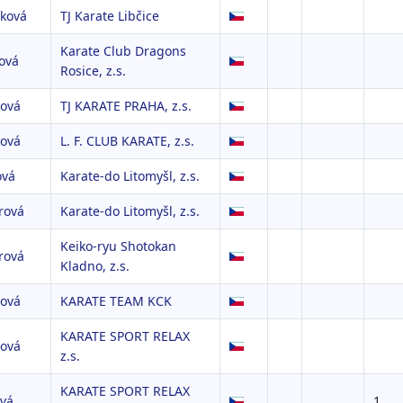
ková
TJ Karate Libčice
Karate Club Dragons
ová
Rosice, z.s.
ková
TJ KARATE PRAHA, z.s.
ková
L. F. CLUB KARATE, z.s.
ová
Karate-do Litomyšl, z.s.
rová
Karate-do Litomyšl, z.s.
Keiko-ryu Shotokan
rová
Kladno, z.s.
rová
KARATE TEAM KCK
KARATE SPORT RELAX
lová
z.s.
KARATE SPORT RELAX
ová
1