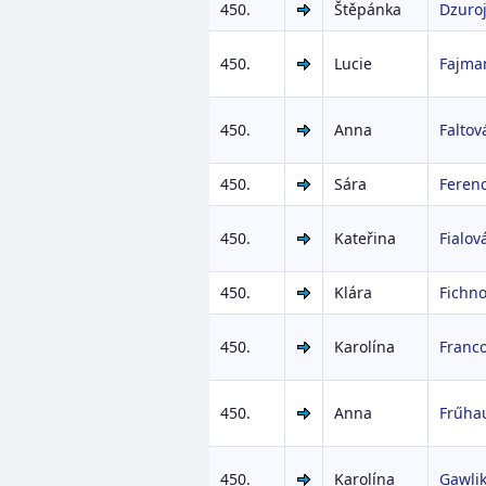
450.
Štěpánka
Dzuro
450.
Lucie
Fajma
450.
Anna
Faltov
450.
Sára
Feren
450.
Kateřina
Fialov
450.
Klára
Fichn
450.
Karolína
Franc
450.
Anna
Frűha
450.
Karolína
Gawli