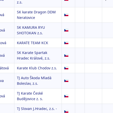
z.s.
SK karate Dragon DDM
ová
Neratovice
SK KAMURA RYU
ová
SHOTOKAN z.s.
ková
KARATE TEAM KCK
SK Karate Spartak
ová
Hradec Králové, z.s.
átová
Karate Klub Chodov z.s.
TJ Auto Škoda Mladá
ova
Boleslav, z.s.
TJ Karate České
ová
Budějovice z. s.
TJ Slovan J.Hradec, z.s. -