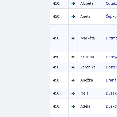
450.
Alžběta
Cuták
450.
Aneta
Čepko
450.
Markéta
Dittm
450.
Kristina
Dordy
450.
Veronika
Dostá
450.
Anežka
Drahá
450.
Nela
Dušák
450.
Adéla
Duško