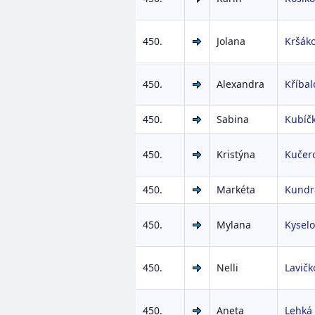
450.
Jolana
Kršák
450.
Alexandra
Kříbal
450.
Sabina
Kubíč
450.
Kristýna
Kučer
450.
Markéta
Kundr
450.
Mylana
Kysel
450.
Nelli
Lavičk
450.
Aneta
Lehká