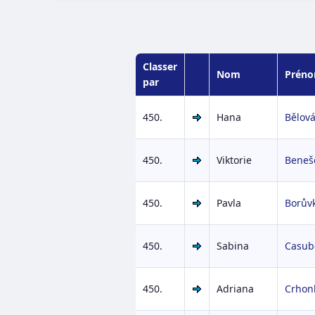
Classer
Nom
Prén
par
450.
Hana
Bělov
450.
Viktorie
Beneš
450.
Pavla
Borův
450.
Sabina
Casub
450.
Adriana
Crhon