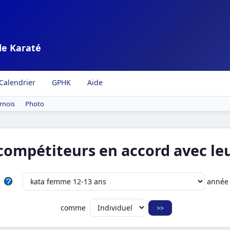
de Karaté
Calendrier
GPHK
Aide
rnois
Photo
compétiteurs en accord avec leu
anné
comme