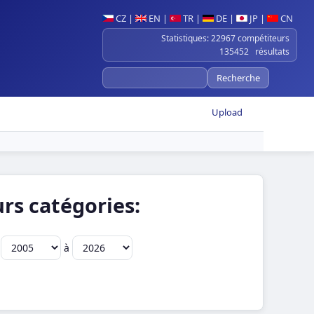
CZ
|
EN
|
TR
|
DE
|
JP
|
CN
Statistiques: 22967 compétiteurs
135452 résultats
Upload
rs catégories:
e
à