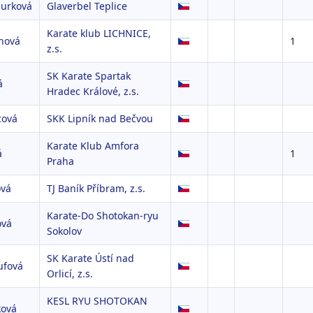
jurková
Glaverbel Teplice
Karate klub LICHNICE,
nová
1
z.s.
SK Karate Spartak
á
Hradec Králové, z.s.
cová
SKK Lipník nad Bečvou
Karate Klub Amfora
á
1
Praha
ová
TJ Baník Příbram, z.s.
Karate-Do Shotokan-ryu
ová
Sokolov
SK Karate Ústí nad
ufová
Orlicí, z.s.
KESL RYU SHOTOKAN
ková