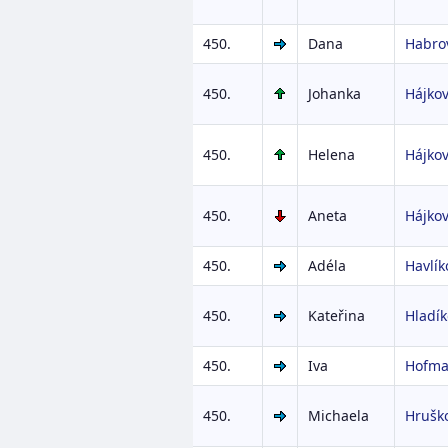
450.
Dana
Habro
450.
Johanka
Hájko
450.
Helena
Hájko
450.
Aneta
Hájko
450.
Adéla
Havlík
450.
Kateřina
Hladí
450.
Iva
Hofma
450.
Michaela
Hrušk