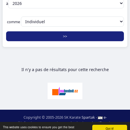
à
comme
Il n'y a pas de résultats pour cette recherche
Copyright © 2005-2026 SK Karate
Spartak
-
e-
mail
:
moc.ceretarak@ofni
|
Carte du site
|
Identifiant
|
RSS
This website uses cookies to ensure you get the best
webdesign:
Ing. Pavel Švojgr
,
résultats karate
: Mgr. Jiří Kotala
Got it!