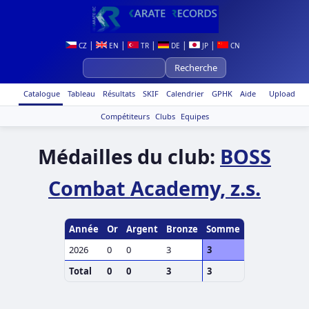
|
|
|
|
|
CZ
EN
TR
DE
JP
CN
Catalogue
Tableau
Résultats
SKIF
Calendrier
GPHK
Aide
Upload
Compétiteurs
Clubs
Equipes
Médailles du club:
BOSS
Combat Academy, z.s.
Année
Or
Argent
Bronze
Somme
2026
0
0
3
3
Total
0
0
3
3