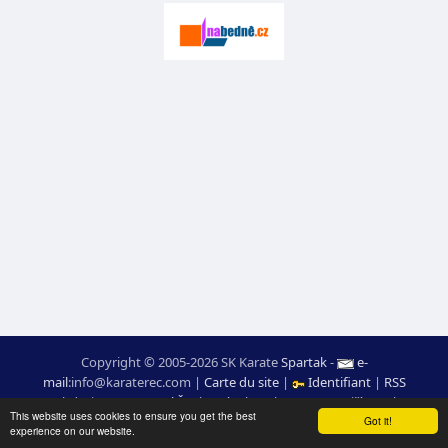
Copyright © 2005-2026 SK Karate
Spartak
-
e-
mail
:
moc.ceretarak@ofni
|
Carte du site
|
Identifiant
|
RSS
webdesign:
Ing. Pavel Švojgr
,
résultats karate
: Mgr. Jiří Kotala
This website uses cookies to ensure you get the best
Got it!
experience on our website.