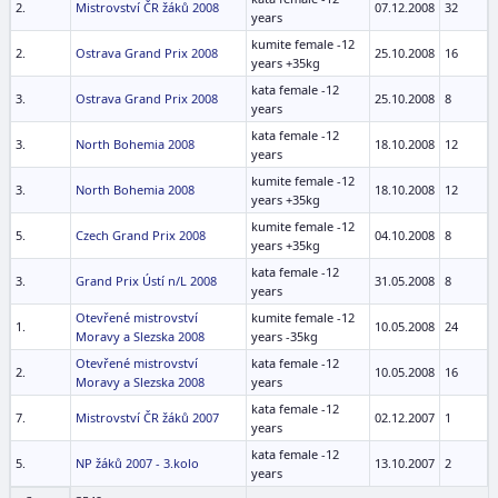
2.
Mistrovství ČR žáků 2008
07.12.2008
32
years
kumite female -12
2.
Ostrava Grand Prix 2008
25.10.2008
16
years +35kg
kata female -12
3.
Ostrava Grand Prix 2008
25.10.2008
8
years
kata female -12
3.
North Bohemia 2008
18.10.2008
12
years
kumite female -12
3.
North Bohemia 2008
18.10.2008
12
years +35kg
kumite female -12
5.
Czech Grand Prix 2008
04.10.2008
8
years +35kg
kata female -12
3.
Grand Prix Ústí n/L 2008
31.05.2008
8
years
Otevřené mistrovství
kumite female -12
1.
10.05.2008
24
Moravy a Slezska 2008
years -35kg
Otevřené mistrovství
kata female -12
2.
10.05.2008
16
Moravy a Slezska 2008
years
kata female -12
7.
Mistrovství ČR žáků 2007
02.12.2007
1
years
kata female -12
5.
NP žáků 2007 - 3.kolo
13.10.2007
2
years