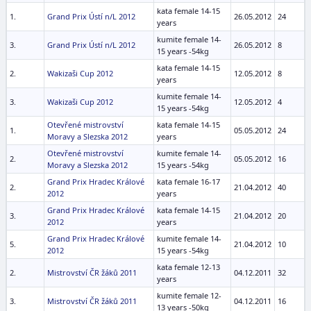
kata female 14-15
1.
Grand Prix Ústí n/L 2012
26.05.2012
24
years
kumite female 14-
3.
Grand Prix Ústí n/L 2012
26.05.2012
8
15 years -54kg
kata female 14-15
2.
Wakizaši Cup 2012
12.05.2012
8
years
kumite female 14-
3.
Wakizaši Cup 2012
12.05.2012
4
15 years -54kg
Otevřené mistrovství
kata female 14-15
1.
05.05.2012
24
Moravy a Slezska 2012
years
Otevřené mistrovství
kumite female 14-
2.
05.05.2012
16
Moravy a Slezska 2012
15 years -54kg
Grand Prix Hradec Králové
kata female 16-17
2.
21.04.2012
40
2012
years
Grand Prix Hradec Králové
kata female 14-15
3.
21.04.2012
20
2012
years
Grand Prix Hradec Králové
kumite female 14-
5.
21.04.2012
10
2012
15 years -54kg
kata female 12-13
2.
Mistrovství ČR žáků 2011
04.12.2011
32
years
kumite female 12-
3.
Mistrovství ČR žáků 2011
04.12.2011
16
13 years -50kg