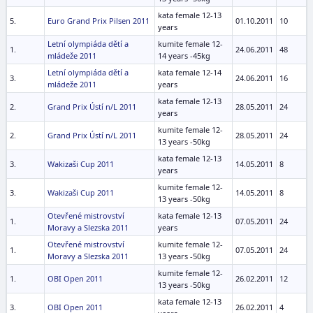
kata female 12-13
5.
Euro Grand Prix Pilsen 2011
01.10.2011
10
years
Letní olympiáda dětí a
kumite female 12-
1.
24.06.2011
48
mládeže 2011
14 years -45kg
Letní olympiáda dětí a
kata female 12-14
3.
24.06.2011
16
mládeže 2011
years
kata female 12-13
2.
Grand Prix Ústí n/L 2011
28.05.2011
24
years
kumite female 12-
2.
Grand Prix Ústí n/L 2011
28.05.2011
24
13 years -50kg
kata female 12-13
3.
Wakizaši Cup 2011
14.05.2011
8
years
kumite female 12-
3.
Wakizaši Cup 2011
14.05.2011
8
13 years -50kg
Otevřené mistrovství
kata female 12-13
1.
07.05.2011
24
Moravy a Slezska 2011
years
Otevřené mistrovství
kumite female 12-
1.
07.05.2011
24
Moravy a Slezska 2011
13 years -50kg
kumite female 12-
1.
OBI Open 2011
26.02.2011
12
13 years -50kg
kata female 12-13
3.
OBI Open 2011
26.02.2011
4