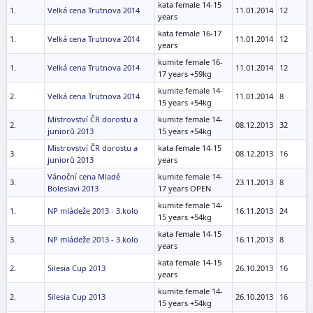
kata female 14-15
1.
Velká cena Trutnova 2014
11.01.2014
12
years
kata female 16-17
1.
Velká cena Trutnova 2014
11.01.2014
12
years
kumite female 16-
1.
Velká cena Trutnova 2014
11.01.2014
12
17 years +59kg
kumite female 14-
2.
Velká cena Trutnova 2014
11.01.2014
8
15 years +54kg
Mistrovství ČR dorostu a
kumite female 14-
2.
08.12.2013
32
juniorů 2013
15 years +54kg
Mistrovství ČR dorostu a
kata female 14-15
3.
08.12.2013
16
juniorů 2013
years
Vánoční cena Mladé
kumite female 14-
3.
23.11.2013
8
Boleslavi 2013
17 years OPEN
kumite female 14-
1.
NP mládeže 2013 - 3.kolo
16.11.2013
24
15 years +54kg
kata female 14-15
3.
NP mládeže 2013 - 3.kolo
16.11.2013
8
years
kata female 14-15
2.
Silesia Cup 2013
26.10.2013
16
years
kumite female 14-
2.
Silesia Cup 2013
26.10.2013
16
15 years +54kg