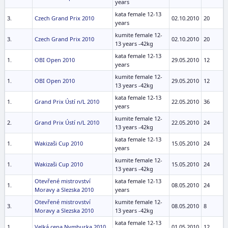
years
kata female 12-13
3.
Czech Grand Prix 2010
02.10.2010
20
years
kumite female 12-
3.
Czech Grand Prix 2010
02.10.2010
20
13 years -42kg
kata female 12-13
1.
OBI Open 2010
29.05.2010
12
years
kumite female 12-
1.
OBI Open 2010
29.05.2010
12
13 years -42kg
kata female 12-13
1.
Grand Prix Ústí n/L 2010
22.05.2010
36
years
kumite female 12-
2.
Grand Prix Ústí n/L 2010
22.05.2010
24
13 years -42kg
kata female 12-13
1.
Wakizaši Cup 2010
15.05.2010
24
years
kumite female 12-
1.
Wakizaši Cup 2010
15.05.2010
24
13 years -42kg
Otevřené mistrovství
kata female 12-13
1.
08.05.2010
24
Moravy a Slezska 2010
years
Otevřené mistrovství
kumite female 12-
3.
08.05.2010
8
Moravy a Slezska 2010
13 years -42kg
kata female 12-13
1.
Velká cena Nymburka 2010
01.05.2010
12