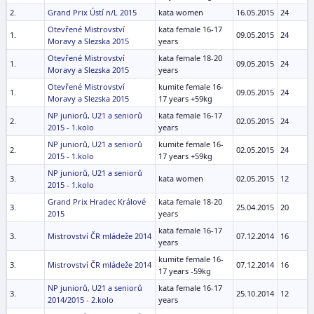
2.
Grand Prix Ústí n/L 2015
kata women
16.05.2015
24
Otevřené Mistrovství
kata female 16-17
1.
09.05.2015
24
Moravy a Slezska 2015
years
Otevřené Mistrovství
kata female 18-20
1.
09.05.2015
24
Moravy a Slezska 2015
years
Otevřené Mistrovství
kumite female 16-
1.
09.05.2015
24
Moravy a Slezska 2015
17 years +59kg
NP juniorů, U21 a seniorů
kata female 16-17
2.
02.05.2015
24
2015 - 1.kolo
years
NP juniorů, U21 a seniorů
kumite female 16-
2.
02.05.2015
24
2015 - 1.kolo
17 years +59kg
NP juniorů, U21 a seniorů
3.
kata women
02.05.2015
12
2015 - 1.kolo
Grand Prix Hradec Králové
kata female 18-20
3.
25.04.2015
20
2015
years
kata female 16-17
3.
Mistrovství ČR mládeže 2014
07.12.2014
16
years
kumite female 16-
3.
Mistrovství ČR mládeže 2014
07.12.2014
16
17 years -59kg
NP juniorů, U21 a seniorů
kata female 16-17
3.
25.10.2014
12
2014/2015 - 2.kolo
years