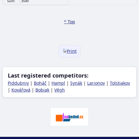
Sum:
3549
^ Top
Print
Last registered competitors:
Piddubniy
|
Boháč
|
Hampl
|
Synák
|
Larionov
|
Tolstiakov
|
Kovářová
|
Bobiak
|
Végh