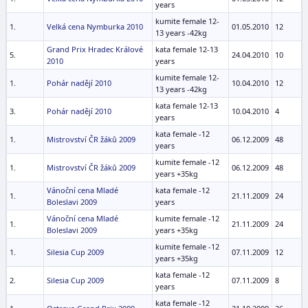
years
kumite female 12-
1.
Velká cena Nymburka 2010
01.05.2010
12
13 years -42kg
Grand Prix Hradec Králové
kata female 12-13
5.
24.04.2010
10
2010
years
kumite female 12-
1.
Pohár nadějí 2010
10.04.2010
12
13 years -42kg
kata female 12-13
3.
Pohár nadějí 2010
10.04.2010
4
years
kata female -12
1.
Mistrovství ČR žáků 2009
06.12.2009
48
years
kumite female -12
1.
Mistrovství ČR žáků 2009
06.12.2009
48
years +35kg
Vánoční cena Mladé
kata female -12
1.
21.11.2009
24
Boleslavi 2009
years
Vánoční cena Mladé
kumite female -12
1.
21.11.2009
24
Boleslavi 2009
years +35kg
kumite female -12
1.
Silesia Cup 2009
07.11.2009
12
years +35kg
kata female -12
2.
Silesia Cup 2009
07.11.2009
8
years
kata female -12