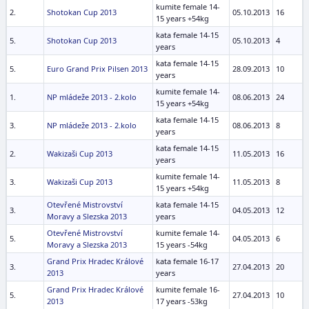
kumite female 14-
2.
Shotokan Cup 2013
05.10.2013
16
15 years +54kg
kata female 14-15
5.
Shotokan Cup 2013
05.10.2013
4
years
kata female 14-15
5.
Euro Grand Prix Pilsen 2013
28.09.2013
10
years
kumite female 14-
1.
NP mládeže 2013 - 2.kolo
08.06.2013
24
15 years +54kg
kata female 14-15
3.
NP mládeže 2013 - 2.kolo
08.06.2013
8
years
kata female 14-15
2.
Wakizaši Cup 2013
11.05.2013
16
years
kumite female 14-
3.
Wakizaši Cup 2013
11.05.2013
8
15 years +54kg
Otevřené Mistrovství
kata female 14-15
3.
04.05.2013
12
Moravy a Slezska 2013
years
Otevřené Mistrovství
kumite female 14-
5.
04.05.2013
6
Moravy a Slezska 2013
15 years -54kg
Grand Prix Hradec Králové
kata female 16-17
3.
27.04.2013
20
2013
years
Grand Prix Hradec Králové
kumite female 16-
5.
27.04.2013
10
2013
17 years -53kg