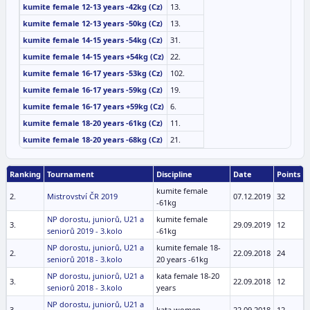
kumite female 12-13 years -42kg (Cz)
13.
kumite female 12-13 years -50kg (Cz)
13.
kumite female 14-15 years -54kg (Cz)
31.
kumite female 14-15 years +54kg (Cz)
22.
kumite female 16-17 years -53kg (Cz)
102.
kumite female 16-17 years -59kg (Cz)
19.
kumite female 16-17 years +59kg (Cz)
6.
kumite female 18-20 years -61kg (Cz)
11.
kumite female 18-20 years -68kg (Cz)
21.
Ranking
Tournament
Discipline
Date
Points
kumite female
2.
Mistrovství ČR 2019
07.12.2019
32
-61kg
NP dorostu, juniorů, U21 a
kumite female
3.
29.09.2019
12
seniorů 2019 - 3.kolo
-61kg
NP dorostu, juniorů, U21 a
kumite female 18-
2.
22.09.2018
24
seniorů 2018 - 3.kolo
20 years -61kg
NP dorostu, juniorů, U21 a
kata female 18-20
3.
22.09.2018
12
seniorů 2018 - 3.kolo
years
NP dorostu, juniorů, U21 a
3.
kata women
22.09.2018
12