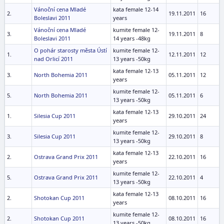
Vánoční cena Mladé
kata female 12-14
2.
19.11.2011
16
Boleslavi 2011
years
Vánoční cena Mladé
kumite female 12-
3.
19.11.2011
8
Boleslavi 2011
14 years -48kg
O pohár starosty města Ústí
kumite female 12-
1.
12.11.2011
12
nad Orlicí 2011
13 years -50kg
kata female 12-13
3.
North Bohemia 2011
05.11.2011
12
years
kumite female 12-
5.
North Bohemia 2011
05.11.2011
6
13 years -50kg
kata female 12-13
1.
Silesia Cup 2011
29.10.2011
24
years
kumite female 12-
3.
Silesia Cup 2011
29.10.2011
8
13 years -50kg
kata female 12-13
2.
Ostrava Grand Prix 2011
22.10.2011
16
years
kumite female 12-
5.
Ostrava Grand Prix 2011
22.10.2011
4
13 years -50kg
kata female 12-13
2.
Shotokan Cup 2011
08.10.2011
16
years
kumite female 12-
2.
Shotokan Cup 2011
08.10.2011
16
13 years -50kg