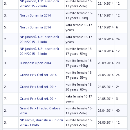
NP juniorů, U21 a seniorů
kumite female 16-
3.
25.10.2014
12
2014/2015 - 2.kolo
17 years -59kg
kumite female 16-
3.
North Bohemia 2014
11.10.2014
12
17 years +59kg
kata female 16-17
5.
North Bohemia 2014
11.10.2014
6
years
NP juniorů, U21 a seniorů
kata female 16-17
2.
04.10.2014
24
2014/2015 - 1.kolo
years
NP juniorů, U21 a seniorů
kumite female 16-
3.
04.10.2014
12
2014/2015 - 1.kolo
17 years -59kg
kumite female 16-
3.
Budapest Open 2014
20.09.2014
20
17 years +59kg
kumite female 16-
2.
Grand Prix Ústí n/L 2014
24.05.2014
24
17 years -59kg
kumite female 18-
2.
Grand Prix Ústí n/L 2014
24.05.2014
24
20 years -60kg
kata female 16-17
7.
Grand Prix Ústí n/L 2014
24.05.2014
3
years
Grand Prix Hradec Králové
kumite female 16-
2.
26.04.2014
40
2014
17 years -59kg
NP žactva, dorostu a juniorů
kumite female 16-
3.
08.03.2014
12
2014 - 1.kolo
17 years -59kg