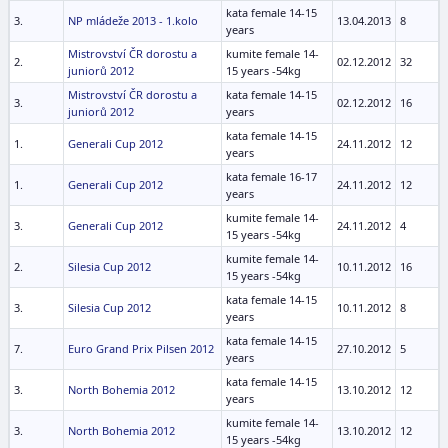
kata female 14-15
3.
NP mládeže 2013 - 1.kolo
13.04.2013
8
years
Mistrovství ČR dorostu a
kumite female 14-
2.
02.12.2012
32
juniorů 2012
15 years -54kg
Mistrovství ČR dorostu a
kata female 14-15
3.
02.12.2012
16
juniorů 2012
years
kata female 14-15
1.
Generali Cup 2012
24.11.2012
12
years
kata female 16-17
1.
Generali Cup 2012
24.11.2012
12
years
kumite female 14-
3.
Generali Cup 2012
24.11.2012
4
15 years -54kg
kumite female 14-
2.
Silesia Cup 2012
10.11.2012
16
15 years -54kg
kata female 14-15
3.
Silesia Cup 2012
10.11.2012
8
years
kata female 14-15
7.
Euro Grand Prix Pilsen 2012
27.10.2012
5
years
kata female 14-15
3.
North Bohemia 2012
13.10.2012
12
years
kumite female 14-
3.
North Bohemia 2012
13.10.2012
12
15 years -54kg