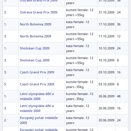
1.
Ostrava Grand Prix 2009
31.10.2009
36
years
kumite female -12
2.
Ostrava Grand Prix 2009
31.10.2009
24
years +35kg
kata female -12
1.
North Bohemia 2009
17.10.2009
36
years
kumite female -12
3.
North Bohemia 2009
17.10.2009
12
years +35kg
kata female -12
1.
Shotokan Cup 2009
10.10.2009
24
years
kumite female -12
3.
Shotokan Cup 2009
10.10.2009
8
years +35kg
kata female -12
3.
Czech Grand Prix 2009
03.10.2009
16
years
kumite female -12
5.
Czech Grand Prix 2009
03.10.2009
8
years -35kg
Letní olympiáda dětí a
kumite female -12
1.
26.06.2009
48
mládeže 2009
years -35kg
Letní olympiáda dětí a
kata female -12
3.
26.06.2009
16
mládeže 2009
years
Evropský pohár mládeže
kata female -12
2.
20.06.2009
24
2009
years
Evropský pohár mládeže
kumite female -12