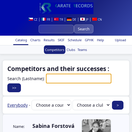
|
|
|
|
|
CZ
FR
TR
DE
JP
CN
Catalog
Charts
Results
SKIF
Schedule
GPHK
Help
Upload
Competitors
Clubs
Teams
Competitors and their successes :
Search (Lastname):
Everybody
-
Sabina Forstová
Name: