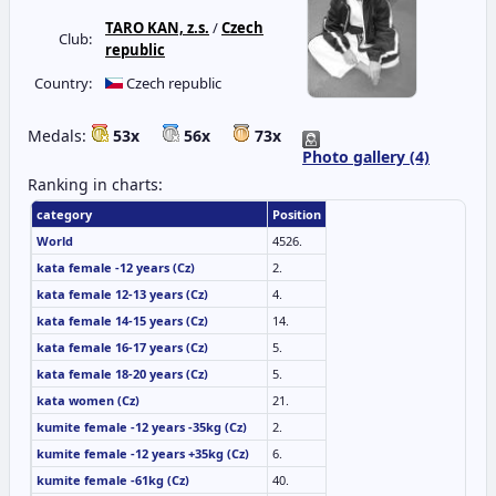
TARO KAN, z.s.
/
Czech
Club:
republic
Country:
Czech republic
Medals:
53x
56x
73x
Photo gallery (4)
Ranking in charts:
category
Position
World
4526.
kata female -12 years (Cz)
2.
kata female 12-13 years (Cz)
4.
kata female 14-15 years (Cz)
14.
kata female 16-17 years (Cz)
5.
kata female 18-20 years (Cz)
5.
kata women (Cz)
21.
kumite female -12 years -35kg (Cz)
2.
kumite female -12 years +35kg (Cz)
6.
kumite female -61kg (Cz)
40.