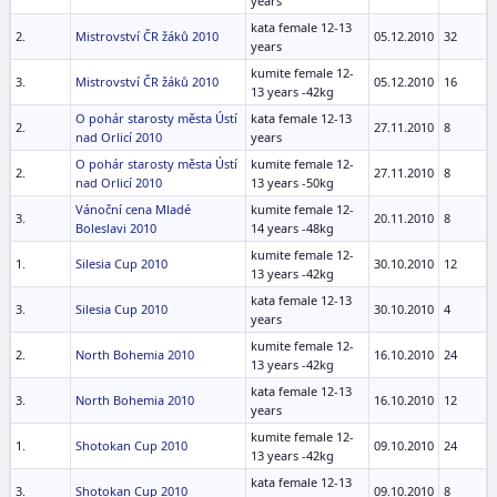
years
kata female 12-13
2.
Mistrovství ČR žáků 2010
05.12.2010
32
years
kumite female 12-
3.
Mistrovství ČR žáků 2010
05.12.2010
16
13 years -42kg
O pohár starosty města Ústí
kata female 12-13
2.
27.11.2010
8
nad Orlicí 2010
years
O pohár starosty města Ústí
kumite female 12-
2.
27.11.2010
8
nad Orlicí 2010
13 years -50kg
Vánoční cena Mladé
kumite female 12-
3.
20.11.2010
8
Boleslavi 2010
14 years -48kg
kumite female 12-
1.
Silesia Cup 2010
30.10.2010
12
13 years -42kg
kata female 12-13
3.
Silesia Cup 2010
30.10.2010
4
years
kumite female 12-
2.
North Bohemia 2010
16.10.2010
24
13 years -42kg
kata female 12-13
3.
North Bohemia 2010
16.10.2010
12
years
kumite female 12-
1.
Shotokan Cup 2010
09.10.2010
24
13 years -42kg
kata female 12-13
3.
Shotokan Cup 2010
09.10.2010
8