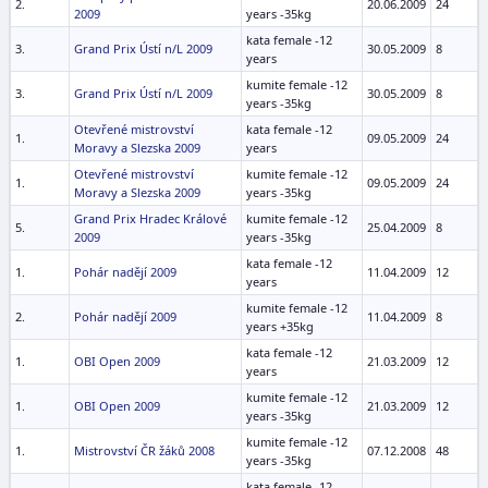
2.
20.06.2009
24
2009
years -35kg
kata female -12
3.
Grand Prix Ústí n/L 2009
30.05.2009
8
years
kumite female -12
3.
Grand Prix Ústí n/L 2009
30.05.2009
8
years -35kg
Otevřené mistrovství
kata female -12
1.
09.05.2009
24
Moravy a Slezska 2009
years
Otevřené mistrovství
kumite female -12
1.
09.05.2009
24
Moravy a Slezska 2009
years -35kg
Grand Prix Hradec Králové
kumite female -12
5.
25.04.2009
8
2009
years -35kg
kata female -12
1.
Pohár nadějí 2009
11.04.2009
12
years
kumite female -12
2.
Pohár nadějí 2009
11.04.2009
8
years +35kg
kata female -12
1.
OBI Open 2009
21.03.2009
12
years
kumite female -12
1.
OBI Open 2009
21.03.2009
12
years -35kg
kumite female -12
1.
Mistrovství ČR žáků 2008
07.12.2008
48
years -35kg
kata female -12