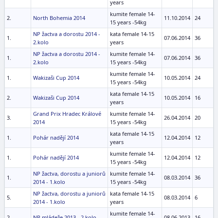
years
kumite female 14-
2.
North Bohemia 2014
11.10.2014
24
15 years -54kg
NP žactva a dorostu 2014 -
kata female 14-15
1.
07.06.2014
36
2.kolo
years
NP žactva a dorostu 2014 -
kumite female 14-
1.
07.06.2014
36
2.kolo
15 years -54kg
kumite female 14-
1.
Wakizaši Cup 2014
10.05.2014
24
15 years -54kg
kata female 14-15
2.
Wakizaši Cup 2014
10.05.2014
16
years
Grand Prix Hradec Králové
kumite female 14-
3.
26.04.2014
20
2014
15 years -54kg
kata female 14-15
1.
Pohár nadějí 2014
12.04.2014
12
years
kumite female 14-
1.
Pohár nadějí 2014
12.04.2014
12
15 years -54kg
NP žactva, dorostu a juniorů
kumite female 14-
1.
08.03.2014
36
2014 - 1.kolo
15 years -54kg
NP žactva, dorostu a juniorů
kata female 14-15
5.
08.03.2014
6
2014 - 1.kolo
years
kumite female 14-
2.
NP mládeže 2013 - 2.kolo
08.06.2013
16