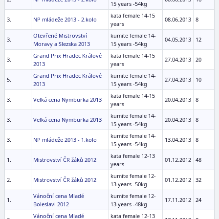
15 years -54kg
kata female 14-15
3.
NP mládeže 2013 - 2.kolo
08.06.2013
8
years
Otevřené Mistrovství
kumite female 14-
3.
04.05.2013
12
Moravy a Slezska 2013
15 years -54kg
Grand Prix Hradec Králové
kata female 14-15
3.
27.04.2013
20
2013
years
Grand Prix Hradec Králové
kumite female 14-
5.
27.04.2013
10
2013
15 years -54kg
kata female 14-15
3.
Velká cena Nymburka 2013
20.04.2013
8
years
kumite female 14-
3.
Velká cena Nymburka 2013
20.04.2013
8
15 years -54kg
kumite female 14-
3.
NP mládeže 2013 - 1.kolo
13.04.2013
8
15 years -54kg
kata female 12-13
1.
Mistrovství ČR žáků 2012
01.12.2012
48
years
kumite female 12-
2.
Mistrovství ČR žáků 2012
01.12.2012
32
13 years -50kg
Vánoční cena Mladé
kumite female 12-
1.
17.11.2012
24
Boleslavi 2012
13 years -48kg
Vánoční cena Mladé
kata female 12-13