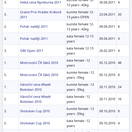
3.
Velká cena Nymburka 2011
30.04.2011
4
13 years -42kg
Grand Prix Hradec Králové
kumite female 12-
3.
23.04.2011
20
2011
13 years OPEN
kumite female 12-
2.
Pohár nadějí 2011
09.04.2011
8
13 years -42kg
kata female 12-13
3.
Pohár nadějí 2011
09.04.2011
4
years
kata female 12-13
3.
OBI Open 2011
26.02.2011
4
years
kata female -12
1.
Mistrovství ČR žáků 2010
05.12.2010
48
years
kumite female -12
5.
Mistrovství ČR žáků 2010
05.12.2010
8
years -35kg
Vánoční cena Mladé
kumite female -12
1.
20.11.2010
24
Boleslavi 2010
years -35kg
Vánoční cena Mladé
kata female -12
2.
20.11.2010
16
Boleslavi 2010
years
kumite female -12
3.
Shotokan Cup 2010
09.10.2010
8
years -35kg
kata female -12
5.
Shotokan Cup 2010
09.10.2010
4
years