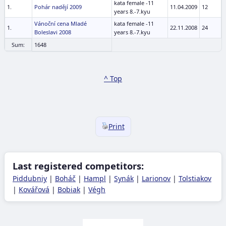
kata female -11
1.
Pohár nadějí 2009
11.04.2009
12
years 8.-7.kyu
Vánoční cena Mladé
kata female -11
1.
22.11.2008
24
Boleslavi 2008
years 8.-7.kyu
Sum:
1648
^ Top
Print
Last registered competitors:
Piddubniy
|
Boháč
|
Hampl
|
Synák
|
Larionov
|
Tolstiakov
|
Kovářová
|
Bobiak
|
Végh