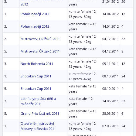
3.
21.04.2012
20
2012
years
kumite female 12-
1.
Pohár nadějí 2012
14.04.2012
12
13 years -50kg
kata female 12-13
3.
Pohár nadějí 2012
14.04.2012
4
years
kumite female 12-
2.
Mistrovství ČR žáků 2011
04.12.2011
32
13 years -42kg
kata female 12-13
5.
Mistrovství ČR žáků 2011
04.12.2011
8
years
kumite female 12-
3.
North Bohemia 2011
05.11.2011
12
13 years -42kg
kumite female 12-
1.
Shotokan Cup 2011
08.10.2011
24
13 years -42kg
kata female 12-13
5.
Shotokan Cup 2011
08.10.2011
4
years
Letní olympiáda dětí a
kata female -12
2.
24.06.2011
32
mládeže 2011
years
kata female 12-13
5.
Grand Prix Ústí n/L 2011
28.05.2011
6
years
Otevřené mistrovství
kumite female 12-
1.
07.05.2011
24
Moravy a Slezska 2011
13 years -42kg
kumite female 12-