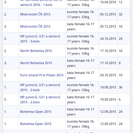
3.
10.04.2016
12
seniorů 2016 - 1.kolo
17 years -53kg
kumite female 16-
2.
Mistrovství ČR 2015
05.12.2015
32
17 years -53kg
kata female 16-17
3.
Mistrovství ČR 2015
05.12.2015
16
years
NP juniorů, U21 a seniorů
kumite female 16-
2.
24.10.2015
24
2015 - 3.kolo
17 years -53kg
kumite female 16-
2.
North Bohemia 2015
17.10.2015
16
17 years -53kg
kata female 16-17
3.
North Bohemia 2015
17.10.2015
8
years
kata female 16-17
5.
Euro Grand Prix Pilsen 2015
03.10.2015
10
years
NP juniorů, U21 a seniorů
kumite female 16-
1.
19.09.2015
36
2015 - 2.kolo
17 years -53kg
NP juniorů, U21 a seniorů
kata female 16-17
5.
19.09.2015
6
2015 - 2.kolo
years
kata female 16-17
1.
Bohemia Open 2015
12.09.2015
24
years
kumite female 16-
1.
Bohemia Open 2015
12.09.2015
24
17 years -59kg