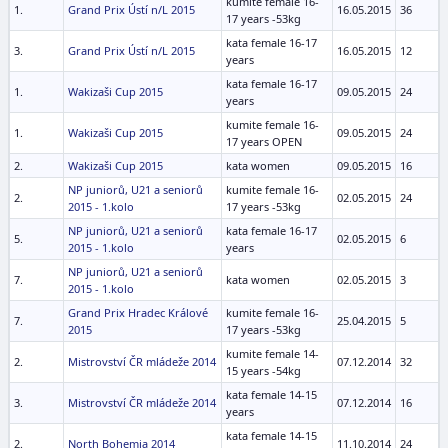
kumite female 16-
1.
Grand Prix Ústí n/L 2015
16.05.2015
36
17 years -53kg
kata female 16-17
3.
Grand Prix Ústí n/L 2015
16.05.2015
12
years
kata female 16-17
1.
Wakizaši Cup 2015
09.05.2015
24
years
kumite female 16-
1.
Wakizaši Cup 2015
09.05.2015
24
17 years OPEN
2.
Wakizaši Cup 2015
kata women
09.05.2015
16
NP juniorů, U21 a seniorů
kumite female 16-
2.
02.05.2015
24
2015 - 1.kolo
17 years -53kg
NP juniorů, U21 a seniorů
kata female 16-17
5.
02.05.2015
6
2015 - 1.kolo
years
NP juniorů, U21 a seniorů
7.
kata women
02.05.2015
3
2015 - 1.kolo
Grand Prix Hradec Králové
kumite female 16-
7.
25.04.2015
5
2015
17 years -53kg
kumite female 14-
2.
Mistrovství ČR mládeže 2014
07.12.2014
32
15 years -54kg
kata female 14-15
3.
Mistrovství ČR mládeže 2014
07.12.2014
16
years
kata female 14-15
2.
North Bohemia 2014
11.10.2014
24