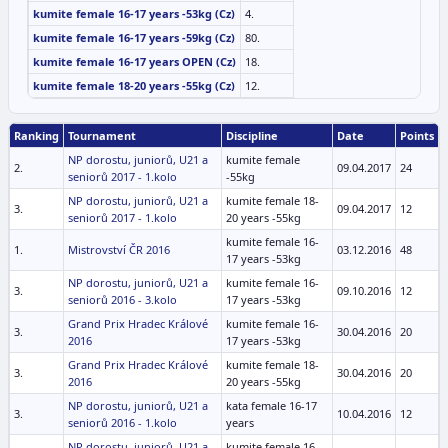
kumite female 16-17 years -53kg (Cz)
4.
kumite female 16-17 years -59kg (Cz)
80.
kumite female 16-17 years OPEN (Cz)
18.
kumite female 18-20 years -55kg (Cz)
12.
Ranking
Tournament
Discipline
Date
Points
NP dorostu, juniorů, U21 a
kumite female
2.
09.04.2017
24
seniorů 2017 - 1.kolo
-55kg
NP dorostu, juniorů, U21 a
kumite female 18-
3.
09.04.2017
12
seniorů 2017 - 1.kolo
20 years -55kg
kumite female 16-
1.
Mistrovství ČR 2016
03.12.2016
48
17 years -53kg
NP dorostu, juniorů, U21 a
kumite female 16-
3.
09.10.2016
12
seniorů 2016 - 3.kolo
17 years -53kg
Grand Prix Hradec Králové
kumite female 16-
3.
30.04.2016
20
2016
17 years -53kg
Grand Prix Hradec Králové
kumite female 18-
3.
30.04.2016
20
2016
20 years -55kg
NP dorostu, juniorů, U21 a
kata female 16-17
3.
10.04.2016
12
seniorů 2016 - 1.kolo
years
NP dorostu, juniorů, U21 a
kumite female 16-