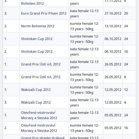
3.
17.11.2012
8
Boleslavi 2012
years
kata female 12-13
3.
Euro Grand Prix Pilsen 2012
27.10.2012
20
years
kumite female 12-
2.
North Bohemia 2012
13.10.2012
24
13 years -50kg
kumite female 12-
1.
Shotokan Cup 2012
06.10.2012
24
13 years -50kg
kata female 12-13
2.
Shotokan Cup 2012
06.10.2012
16
years
kata female 12-13
1.
Grand Prix Ústí n/L 2012
26.05.2012
24
years
kumite female 12-
3.
Grand Prix Ústí n/L 2012
26.05.2012
8
13 years -50kg
kumite female 12-
1.
Wakizaši Cup 2012
12.05.2012
12
13 years -50kg
kata female 12-13
3.
Wakizaši Cup 2012
12.05.2012
4
years
Otevřené mistrovství
kata female 12-13
1.
05.05.2012
24
Moravy a Slezska 2012
years
Otevřené mistrovství
kumite female 12-
2.
05.05.2012
16
Moravy a Slezska 2012
13 years -50kg
Grand Prix Hradec Králové
kata female 12-13