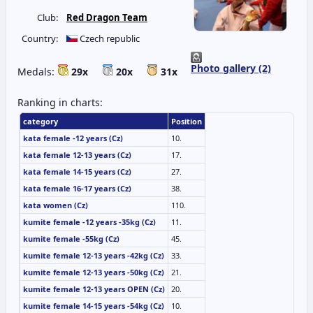
Club:
Red Dragon Team
Country:
Czech republic
Photo gallery (2)
Medals:
29x
20x
31x
Ranking in charts:
category
Position
kata female -12 years (Cz)
10.
kata female 12-13 years (Cz)
17.
kata female 14-15 years (Cz)
27.
kata female 16-17 years (Cz)
38.
kata women (Cz)
110.
kumite female -12 years -35kg (Cz)
11.
kumite female -55kg (Cz)
45.
kumite female 12-13 years -42kg (Cz)
33.
kumite female 12-13 years -50kg (Cz)
21.
kumite female 12-13 years OPEN (Cz)
20.
kumite female 14-15 years -54kg (Cz)
10.