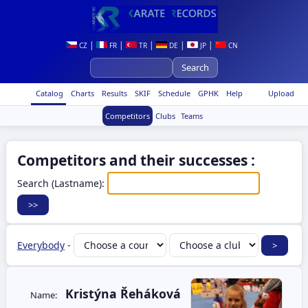
|
|
|
|
|
CZ
FR
TR
DE
JP
CN
Catalog
Charts
Results
SKIF
Schedule
GPHK
Help
Upload
Competitors
Clubs
Teams
Competitors and their successes :
Search (Lastname):
Everybody
-
Kristýna Řeháková
Name: