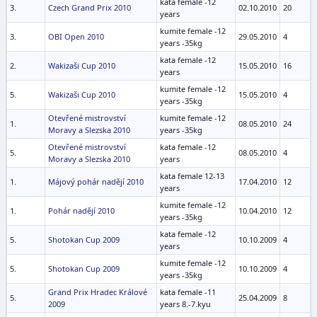
kata female -12
3.
Czech Grand Prix 2010
02.10.2010
20
years
kumite female -12
3.
OBI Open 2010
29.05.2010
4
years -35kg
kata female -12
2.
Wakizaši Cup 2010
15.05.2010
16
years
kumite female -12
5.
Wakizaši Cup 2010
15.05.2010
4
years -35kg
Otevřené mistrovství
kumite female -12
1.
08.05.2010
24
Moravy a Slezska 2010
years -35kg
Otevřené mistrovství
kata female -12
5.
08.05.2010
4
Moravy a Slezska 2010
years
kata female 12-13
1.
Májový pohár nadějí 2010
17.04.2010
12
years
kumite female -12
1.
Pohár nadějí 2010
10.04.2010
12
years -35kg
kata female -12
5.
Shotokan Cup 2009
10.10.2009
4
years
kumite female -12
5.
Shotokan Cup 2009
10.10.2009
4
years -35kg
Grand Prix Hradec Králové
kata female -11
5.
25.04.2009
8
2009
years 8.-7.kyu