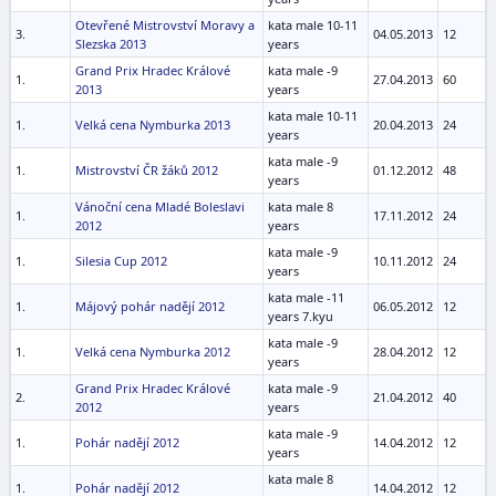
Otevřené Mistrovství Moravy a
kata male 10-11
3.
04.05.2013
12
Slezska 2013
years
Grand Prix Hradec Králové
kata male -9
1.
27.04.2013
60
2013
years
kata male 10-11
1.
Velká cena Nymburka 2013
20.04.2013
24
years
kata male -9
1.
Mistrovství ČR žáků 2012
01.12.2012
48
years
Vánoční cena Mladé Boleslavi
kata male 8
1.
17.11.2012
24
2012
years
kata male -9
1.
Silesia Cup 2012
10.11.2012
24
years
kata male -11
1.
Májový pohár nadějí 2012
06.05.2012
12
years 7.kyu
kata male -9
1.
Velká cena Nymburka 2012
28.04.2012
12
years
Grand Prix Hradec Králové
kata male -9
2.
21.04.2012
40
2012
years
kata male -9
1.
Pohár nadějí 2012
14.04.2012
12
years
kata male 8
1.
Pohár nadějí 2012
14.04.2012
12