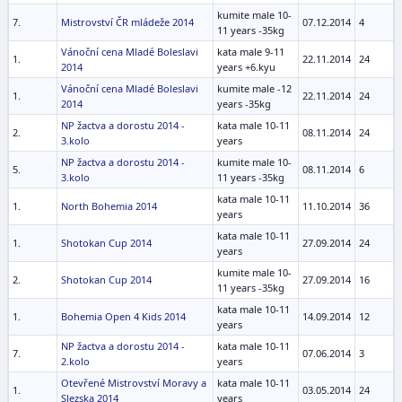
kumite male 10-
7.
Mistrovství ČR mládeže 2014
07.12.2014
4
11 years -35kg
Vánoční cena Mladé Boleslavi
kata male 9-11
1.
22.11.2014
24
2014
years +6.kyu
Vánoční cena Mladé Boleslavi
kumite male -12
1.
22.11.2014
24
2014
years -35kg
NP žactva a dorostu 2014 -
kata male 10-11
2.
08.11.2014
24
3.kolo
years
NP žactva a dorostu 2014 -
kumite male 10-
5.
08.11.2014
6
3.kolo
11 years -35kg
kata male 10-11
1.
North Bohemia 2014
11.10.2014
36
years
kata male 10-11
1.
Shotokan Cup 2014
27.09.2014
24
years
kumite male 10-
2.
Shotokan Cup 2014
27.09.2014
16
11 years -35kg
kata male 10-11
1.
Bohemia Open 4 Kids 2014
14.09.2014
12
years
NP žactva a dorostu 2014 -
kata male 10-11
7.
07.06.2014
3
2.kolo
years
Otevřené Mistrovství Moravy a
kata male 10-11
1.
03.05.2014
24
Slezska 2014
years