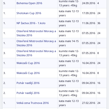
kumite male 12-
5.
Bohemia Open 2016
24.09.2016
4
13 years -45kg
kata male 12-13
1.
Shotokan Cup 2016
17.09.2016
24
years
kata male 12-13
1.
NP žactva 2016 - 1.kolo
11.06.2016
36
years
Otevřené Mistrovství Moravy a
kata male 12-13
1.
07.05.2016
24
Slezska 2016
years
Otevřené Mistrovství Moravy a
kata male 14-15
1.
07.05.2016
24
Slezska 2016
years
Otevřené Mistrovství Moravy a
kumite male 12-
3.
07.05.2016
8
Slezska 2016
13 years -45kg
kata male 12-13
1.
Wakizaši Cup 2016
16.04.2016
24
years
kumite male 12-
3.
Wakizaši Cup 2016
16.04.2016
8
13 years -45kg
kata male 12-13
2.
Pohár nadějí 2016
09.04.2016
16
years
kumite male 12-
2.
Pohár nadějí 2016
09.04.2016
16
13 years -45kg
kata male 12-13
1.
Velká cena Trutnova 2016
27.02.2016
24
years