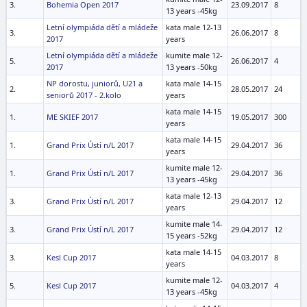
3.
Bohemia Open 2017
23.09.2017
8
13 years -45kg
Letní olympiáda dětí a mládeže
kata male 12-13
3.
26.06.2017
8
2017
years
Letní olympiáda dětí a mládeže
kumite male 12-
5.
26.06.2017
4
2017
13 years -50kg
NP dorostu, juniorů, U21 a
kata male 14-15
2.
28.05.2017
24
seniorů 2017 - 2.kolo
years
kata male 14-15
1.
ME SKIEF 2017
19.05.2017
300
years
kata male 14-15
1.
Grand Prix Ústí n/L 2017
29.04.2017
36
years
kumite male 12-
1.
Grand Prix Ústí n/L 2017
29.04.2017
36
13 years -45kg
kata male 12-13
3.
Grand Prix Ústí n/L 2017
29.04.2017
12
years
kumite male 14-
3.
Grand Prix Ústí n/L 2017
29.04.2017
12
15 years -52kg
kata male 14-15
3.
Kesl Cup 2017
04.03.2017
8
years
kumite male 12-
5.
Kesl Cup 2017
04.03.2017
4
13 years -45kg