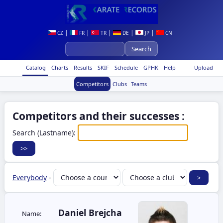
|
|
|
|
|
CZ
FR
TR
DE
JP
CN
Catalog
Charts
Results
SKIF
Schedule
GPHK
Help
Upload
Competitors
Clubs
Teams
Competitors and their successes :
Search (Lastname):
Everybody
-
Daniel Brejcha
Name: