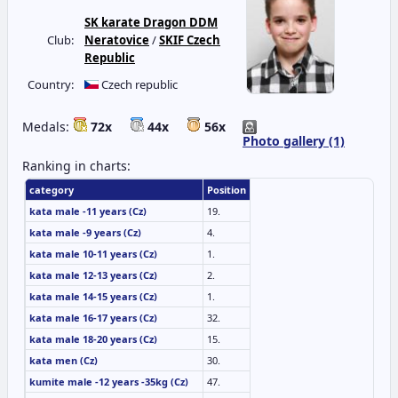
SK karate Dragon DDM
Club:
Neratovice
/
SKIF Czech
Republic
Country:
Czech republic
Medals:
72x
44x
56x
Photo gallery (1)
Ranking in charts:
category
Position
kata male -11 years (Cz)
19.
kata male -9 years (Cz)
4.
kata male 10-11 years (Cz)
1.
kata male 12-13 years (Cz)
2.
kata male 14-15 years (Cz)
1.
kata male 16-17 years (Cz)
32.
kata male 18-20 years (Cz)
15.
kata men (Cz)
30.
kumite male -12 years -35kg (Cz)
47.