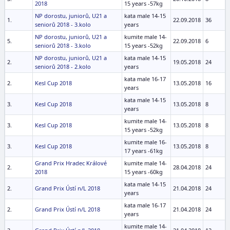
2018
15 years -57kg
NP dorostu, juniorů, U21 a
kata male 14-15
1.
22.09.2018
36
seniorů 2018 - 3.kolo
years
NP dorostu, juniorů, U21 a
kumite male 14-
5.
22.09.2018
6
seniorů 2018 - 3.kolo
15 years -52kg
NP dorostu, juniorů, U21 a
kata male 14-15
2.
19.05.2018
24
seniorů 2018 - 2.kolo
years
kata male 16-17
2.
Kesl Cup 2018
13.05.2018
16
years
kata male 14-15
3.
Kesl Cup 2018
13.05.2018
8
years
kumite male 14-
3.
Kesl Cup 2018
13.05.2018
8
15 years -52kg
kumite male 16-
3.
Kesl Cup 2018
13.05.2018
8
17 years -61kg
Grand Prix Hradec Králové
kumite male 14-
2.
28.04.2018
24
2018
15 years -60kg
kata male 14-15
2.
Grand Prix Ústí n/L 2018
21.04.2018
24
years
kata male 16-17
2.
Grand Prix Ústí n/L 2018
21.04.2018
24
years
kumite male 14-