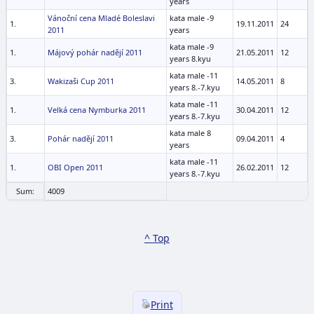
years
Vánoční cena Mladé Boleslavi
kata male -9
1.
19.11.2011
24
2011
years
kata male -9
1.
Májový pohár nadějí 2011
21.05.2011
12
years 8.kyu
kata male -11
3.
Wakizaši Cup 2011
14.05.2011
8
years 8.-7.kyu
kata male -11
1.
Velká cena Nymburka 2011
30.04.2011
12
years 8.-7.kyu
kata male 8
3.
Pohár nadějí 2011
09.04.2011
4
years
kata male -11
1.
OBI Open 2011
26.02.2011
12
years 8.-7.kyu
Sum:
4009
^ Top
Print