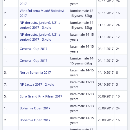
1.
18.11.2017
24
2017
years
Vánoční cena Mladé Boleslavi
kumite male 12-
2.
18.11.2017
16
2017
13 years -52kg
NP dorostu, juniorů, U21 a
kumite male 14-
2.
11.11.2017
24
seniorů 2017 - 3.kolo
15 years -52kg
NP dorostu, juniorů, U21 a
kata male 14-15
3.
11.11.2017
12
seniorů 2017 - 3.kolo
years
kata male 14-15
1.
Generali Cup 2017
04.11.2017
24
years
kumite male 14-
1.
Generali Cup 2017
04.11.2017
24
15 years -52kg
kata male 14-15
3.
North Bohemia 2017
14.10.2017
8
years
kata male 12-13
7.
NP žactva 2017 - 2.kolo
07.10.2017
3
years
kata male 12-13
5.
Euro Grand Prix Pilsen 2017
30.09.2017
10
years
kata male 12-13
1.
Bohemia Open 2017
23.09.2017
24
years
kata male 14-15
2.
Bohemia Open 2017
23.09.2017
16
years
kumite male 12-