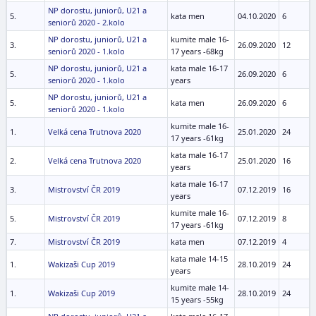
NP dorostu, juniorů, U21 a
5.
kata men
04.10.2020
6
seniorů 2020 - 2.kolo
NP dorostu, juniorů, U21 a
kumite male 16-
3.
26.09.2020
12
seniorů 2020 - 1.kolo
17 years -68kg
NP dorostu, juniorů, U21 a
kata male 16-17
5.
26.09.2020
6
seniorů 2020 - 1.kolo
years
NP dorostu, juniorů, U21 a
5.
kata men
26.09.2020
6
seniorů 2020 - 1.kolo
kumite male 16-
1.
Velká cena Trutnova 2020
25.01.2020
24
17 years -61kg
kata male 16-17
2.
Velká cena Trutnova 2020
25.01.2020
16
years
kata male 16-17
3.
Mistrovství ČR 2019
07.12.2019
16
years
kumite male 16-
5.
Mistrovství ČR 2019
07.12.2019
8
17 years -61kg
7.
Mistrovství ČR 2019
kata men
07.12.2019
4
kata male 14-15
1.
Wakizaši Cup 2019
28.10.2019
24
years
kumite male 14-
1.
Wakizaši Cup 2019
28.10.2019
24
15 years -55kg