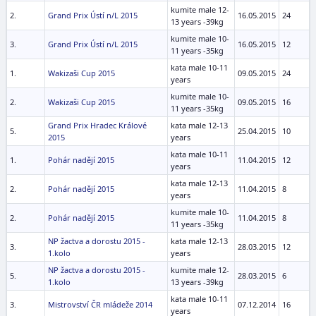
kumite male 12-
2.
Grand Prix Ústí n/L 2015
16.05.2015
24
13 years -39kg
kumite male 10-
3.
Grand Prix Ústí n/L 2015
16.05.2015
12
11 years -35kg
kata male 10-11
1.
Wakizaši Cup 2015
09.05.2015
24
years
kumite male 10-
2.
Wakizaši Cup 2015
09.05.2015
16
11 years -35kg
Grand Prix Hradec Králové
kata male 12-13
5.
25.04.2015
10
2015
years
kata male 10-11
1.
Pohár nadějí 2015
11.04.2015
12
years
kata male 12-13
2.
Pohár nadějí 2015
11.04.2015
8
years
kumite male 10-
2.
Pohár nadějí 2015
11.04.2015
8
11 years -35kg
NP žactva a dorostu 2015 -
kata male 12-13
3.
28.03.2015
12
1.kolo
years
NP žactva a dorostu 2015 -
kumite male 12-
5.
28.03.2015
6
1.kolo
13 years -39kg
kata male 10-11
3.
Mistrovství ČR mládeže 2014
07.12.2014
16
years