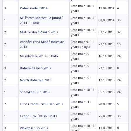
kata male 10-11
3.
Pohár nadějí 2014
12.04.2014
4
years
NP žactva, dorostu a juniorů
kata male 10-11
1.
08.03.2014
36
2014 - 1.kolo
years
kata male 10-11
2.
Mistrovství ČR žáků 2013
07.12.2013
32
years
Vánoční cena Mladé Boleslavi
kata male 9-11
2.
23.11.2013
16
2013
years +6.kyu
kata male -9
1.
NP mládeže 2013 - 3.kolo
16.11.2013
24
years
kata male -9
3.
Bohemia Open 2013
27.10.2013
8
years
kata male -9
2.
North Bohemia 2013
12.10.2013
24
years
kata male 10-11
1.
Shotokan Cup 2013
05.10.2013
24
years
kata male -11
7.
Euro Grand Prix Pilsen 2013
28.09.2013
5
years
kata male -9
1.
Grand Prix Ústí n/L 2013
25.05.2013
36
years
kata male 10-11
3.
Wakizaši Cup 2013
11.05.2013
8
years