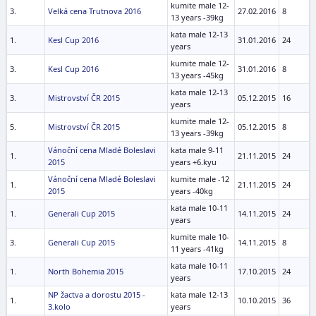
kumite male 12-
3.
Velká cena Trutnova 2016
27.02.2016
8
13 years -39kg
kata male 12-13
1.
Kesl Cup 2016
31.01.2016
24
years
kumite male 12-
3.
Kesl Cup 2016
31.01.2016
8
13 years -45kg
kata male 12-13
3.
Mistrovství ČR 2015
05.12.2015
16
years
kumite male 12-
5.
Mistrovství ČR 2015
05.12.2015
8
13 years -39kg
Vánoční cena Mladé Boleslavi
kata male 9-11
1.
21.11.2015
24
2015
years +6.kyu
Vánoční cena Mladé Boleslavi
kumite male -12
1.
21.11.2015
24
2015
years -40kg
kata male 10-11
1.
Generali Cup 2015
14.11.2015
24
years
kumite male 10-
3.
Generali Cup 2015
14.11.2015
8
11 years -41kg
kata male 10-11
1.
North Bohemia 2015
17.10.2015
24
years
NP žactva a dorostu 2015 -
kata male 12-13
1.
10.10.2015
36
3.kolo
years