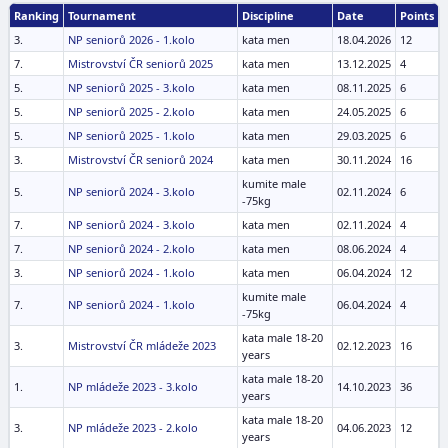
Ranking
Tournament
Discipline
Date
Points
3.
NP seniorů 2026 - 1.kolo
kata men
18.04.2026
12
7.
Mistrovství ČR seniorů 2025
kata men
13.12.2025
4
5.
NP seniorů 2025 - 3.kolo
kata men
08.11.2025
6
5.
NP seniorů 2025 - 2.kolo
kata men
24.05.2025
6
5.
NP seniorů 2025 - 1.kolo
kata men
29.03.2025
6
3.
Mistrovství ČR seniorů 2024
kata men
30.11.2024
16
kumite male
5.
NP seniorů 2024 - 3.kolo
02.11.2024
6
-75kg
7.
NP seniorů 2024 - 3.kolo
kata men
02.11.2024
4
7.
NP seniorů 2024 - 2.kolo
kata men
08.06.2024
4
3.
NP seniorů 2024 - 1.kolo
kata men
06.04.2024
12
kumite male
7.
NP seniorů 2024 - 1.kolo
06.04.2024
4
-75kg
kata male 18-20
3.
Mistrovství ČR mládeže 2023
02.12.2023
16
years
kata male 18-20
1.
NP mládeže 2023 - 3.kolo
14.10.2023
36
years
kata male 18-20
3.
NP mládeže 2023 - 2.kolo
04.06.2023
12
years