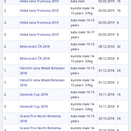
2.
Velká cena Trutnova 2019
kata men
02.03.2019
16
kumite male 14-
2.
Velká cena Trutnova 2019
02.03.2019
16
15 years -57kg
kata male 14-15
3.
Velká cena Trutnova 2019
02.03.2019
8
years
kata male 16-17
3.
Velká cena Trutnova 2019
02.03.2019
8
years
kata male 14-15
2.
Mistrovství ČR 2018
08.12.2018
32
years
kumite male 14-
5.
Mistrovství ČR 2018
08.12.2018
8
15 years -52kg
Vánoční cena Mladé Boleslavi
kata male 14-15
1.
01.12.2018
24
2018
years
Vánoční cena Mladé Boleslavi
kumite male 14-
7.
01.12.2018
2
2018
15 years -57kg
kata male 14-15
2.
Generali Cup 2018
10.11.2018
16
years
kumite male 14-
3.
Generali Cup 2018
10.11.2018
8
15 years -52kg
Grand Prix North Bohemia
kata male 14-15
1.
20.10.2018
24
2018
years
Grand Prix North Bohemia
kumite male 14-
3.
20.10.2018
8