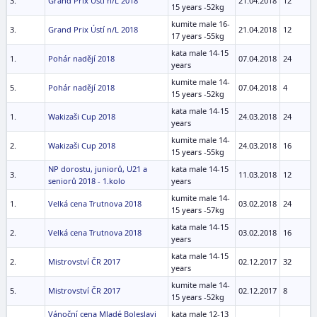
3.
Grand Prix Ústí n/L 2018
21.04.2018
12
15 years -52kg
kumite male 16-
3.
Grand Prix Ústí n/L 2018
21.04.2018
12
17 years -55kg
kata male 14-15
1.
Pohár nadějí 2018
07.04.2018
24
years
kumite male 14-
5.
Pohár nadějí 2018
07.04.2018
4
15 years -52kg
kata male 14-15
1.
Wakizaši Cup 2018
24.03.2018
24
years
kumite male 14-
2.
Wakizaši Cup 2018
24.03.2018
16
15 years -55kg
NP dorostu, juniorů, U21 a
kata male 14-15
3.
11.03.2018
12
seniorů 2018 - 1.kolo
years
kumite male 14-
1.
Velká cena Trutnova 2018
03.02.2018
24
15 years -57kg
kata male 14-15
2.
Velká cena Trutnova 2018
03.02.2018
16
years
kata male 14-15
2.
Mistrovství ČR 2017
02.12.2017
32
years
kumite male 14-
5.
Mistrovství ČR 2017
02.12.2017
8
15 years -52kg
Vánoční cena Mladé Boleslavi
kata male 12-13