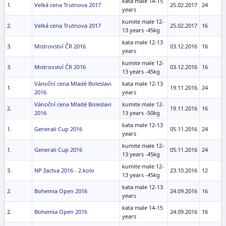
kata male 14-15
1.
Velká cena Trutnova 2017
25.02.2017
24
years
kumite male 12-
2.
Velká cena Trutnova 2017
25.02.2017
16
13 years -45kg
kata male 12-13
3.
Mistrovství ČR 2016
03.12.2016
16
years
kumite male 12-
3.
Mistrovství ČR 2016
03.12.2016
16
13 years -45kg
Vánoční cena Mladé Boleslavi
kata male 12-13
1.
19.11.2016
24
2016
years
Vánoční cena Mladé Boleslavi
kumite male 12-
2.
19.11.2016
16
2016
13 years -50kg
kata male 12-13
1.
Generali Cup 2016
05.11.2016
24
years
kumite male 12-
1.
Generali Cup 2016
05.11.2016
24
13 years -45kg
kumite male 12-
3.
NP žactva 2016 - 2.kolo
23.10.2016
12
13 years -45kg
kata male 12-13
2.
Bohemia Open 2016
24.09.2016
16
years
kata male 14-15
2.
Bohemia Open 2016
24.09.2016
16
years