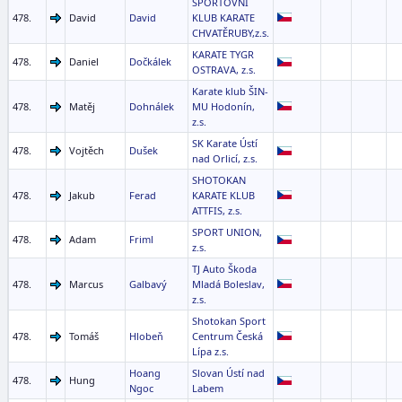
SPORTOVNÍ
478.
David
David
KLUB KARATE
CHVATĚRUBY,z.s.
KARATE TYGR
478.
Daniel
Dočkálek
OSTRAVA, z.s.
Karate klub ŠIN-
478.
Matěj
Dohnálek
MU Hodonín,
z.s.
SK Karate Ústí
478.
Vojtěch
Dušek
nad Orlicí, z.s.
SHOTOKAN
478.
Jakub
Ferad
KARATE KLUB
ATTFIS, z.s.
SPORT UNION,
478.
Adam
Friml
z.s.
TJ Auto Škoda
478.
Marcus
Galbavý
Mladá Boleslav,
z.s.
Shotokan Sport
478.
Tomáš
Hlobeň
Centrum Česká
Lípa z.s.
Hoang
Slovan Ústí nad
478.
Hung
Ngoc
Labem