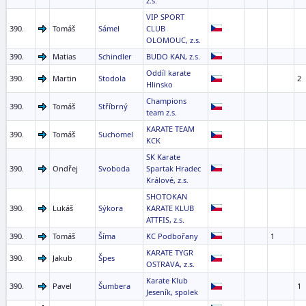
z.s.
VIP SPORT
390.
Tomáš
Sámel
CLUB
OLOMOUC, z.s.
390.
Matias
Schindler
BUDO KAN, z.s.
Oddíl karate
390.
Martin
Stodola
2
Hlinsko
Champions
390.
Tomáš
Stříbrný
team z.s.
KARATE TEAM
390.
Tomáš
Suchomel
KCK
SK Karate
390.
Ondřej
Svoboda
Spartak Hradec
Králové, z.s.
SHOTOKAN
390.
Lukáš
Sýkora
KARATE KLUB
ATTFIS, z.s.
390.
Tomáš
Šíma
KC Podbořany
1
KARATE TYGR
390.
Jakub
Špes
OSTRAVA, z.s.
Karate Klub
390.
Pavel
Šumbera
1
Jeseník, spolek