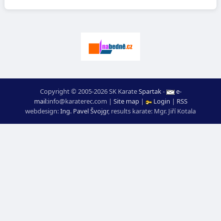
Copyright © 2005-2026 SK Karate
Spartak
-
e-
mail
:
moc.ceretarak@ofni
|
Site map
|
Login
|
RSS
webdesign:
Ing. Pavel Švojgr
,
results karate
: Mgr. Jiří Kotala