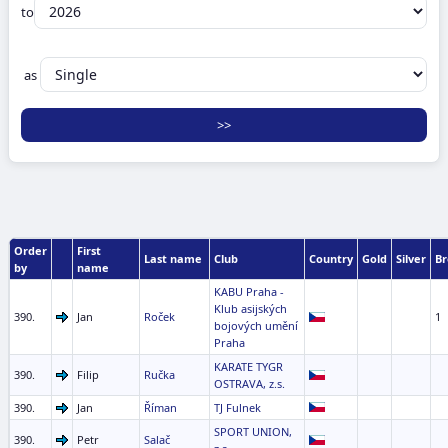
to
as
Order
First
Last name
Club
Country
Gold
Silver
Br
by
name
KABU Praha -
Klub asijských
390.
Jan
Roček
1
bojových umění
Praha
KARATE TYGR
390.
Filip
Ručka
OSTRAVA, z.s.
390.
Jan
Říman
TJ Fulnek
SPORT UNION,
390.
Petr
Salač