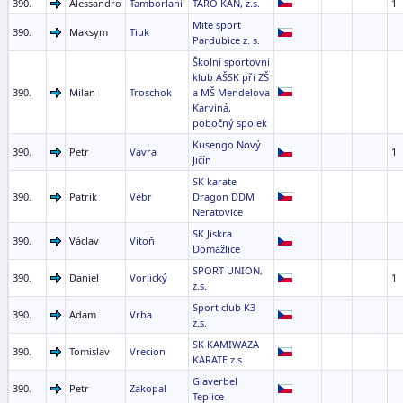
390.
Alessandro
Tamborlani
TARO KAN, z.s.
1
Mite sport
390.
Maksym
Tiuk
Pardubice z. s.
Školní sportovní
klub AŠSK při ZŠ
390.
Milan
Troschok
a MŠ Mendelova
Karviná,
pobočný spolek
Kusengo Nový
390.
Petr
Vávra
1
Jičín
SK karate
390.
Patrik
Vébr
Dragon DDM
Neratovice
SK Jiskra
390.
Václav
Vitoň
Domažlice
SPORT UNION,
390.
Daniel
Vorlický
1
z.s.
Sport club K3
390.
Adam
Vrba
z.s.
SK KAMIWAZA
390.
Tomislav
Vrecion
KARATE z.s.
Glaverbel
390.
Petr
Zakopal
Teplice