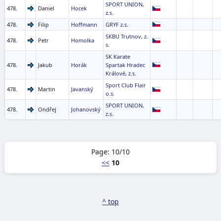
SPORT UNION,
478.
Daniel
Hocek
z.s.
478.
Filip
Hoffmann
GRYF z.s.
SKBU Trutnov, z.
478.
Petr
Homolka
s.
SK Karate
478.
Jakub
Horák
Spartak Hradec
Králové, z.s.
Sport Club Flair
478.
Martin
Javanský
o.s.
SPORT UNION,
478.
Ondřej
Johanovský
z.s.
Page: 10/10
<<
10
^ top