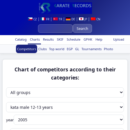
|
|
|
|
|
CZ
FR
TR
DE
JP
CN
Catalog
Charts
Results
SKIF
Schedule
GPHK
Help
Upload
Competitors
Clubs
Top world
EGP
GL
Tournaments
Photo
Chart of competitors according to their
categories:
year