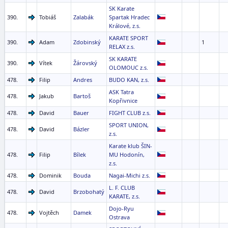
SK Karate
390.
Tobiáš
Zalabák
Spartak Hradec
Králové, z.s.
KARATE SPORT
390.
Adam
Zdobinský
1
RELAX z.s.
SK KARATE
390.
Vítek
Žárovský
OLOMOUC z.s.
478.
Filip
Andres
BUDO KAN, z.s.
ASK Tatra
478.
Jakub
Bartoš
Kopřivnice
478.
David
Bauer
FIGHT CLUB z.s.
SPORT UNION,
478.
David
Bázler
z.s.
Karate klub ŠIN-
478.
Filip
Bílek
MU Hodonín,
z.s.
478.
Dominik
Bouda
Nagai-Michi z.s.
L. F. CLUB
478.
David
Brzobohatý
KARATE, z.s.
Dojo-Ryu
478.
Vojtěch
Damek
Ostrava