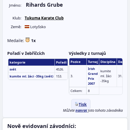
Rihards Grube
Jméno:
Klub:
Tukuma Karate Club
Země:
Lotyšsko
Medaile:
1x
Pořadí v žebříčcích
Výsledky z turnajů
Pozice
Turnaj
Disciplína
Datum
kategorie
Pořadí
Irish
svět
4526.
kumite
Grand
3.
ml. žáci
31.03.2
kumite ml. žáci -35kg (svět)
153.
Prix
-35kg
2007
Celkem:
8
Tisk
Můžete
nahrát
foto tohoto závodníka
Nově evidovaní závodníci: