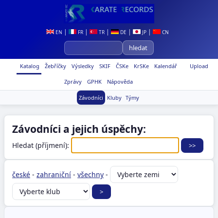
|
|
|
|
|
EN
FR
TR
DE
JP
CN
Katalog
Žebříčky
Výsledky
SKIF
ČSKe
KrSKe
Kalendář
Upload
Zprávy
GPHK
Nápověda
Závodníci
Kluby
Týmy
Závodníci a jejich úspěchy:
Hledat (příjmení):
české
-
zahraniční
-
všechny
-