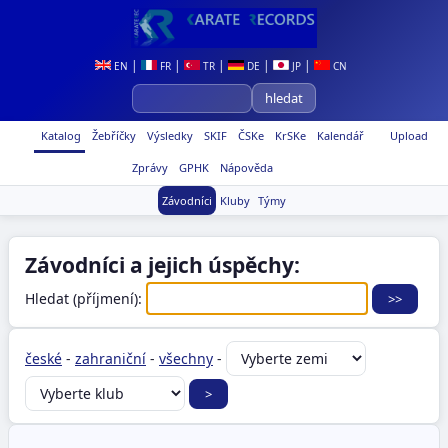
|
|
|
|
|
EN
FR
TR
DE
JP
CN
Katalog
Žebříčky
Výsledky
SKIF
ČSKe
KrSKe
Kalendář
Upload
Zprávy
GPHK
Nápověda
Závodníci
Kluby
Týmy
Závodníci a jejich úspěchy:
Hledat (příjmení):
české
-
zahraniční
-
všechny
-