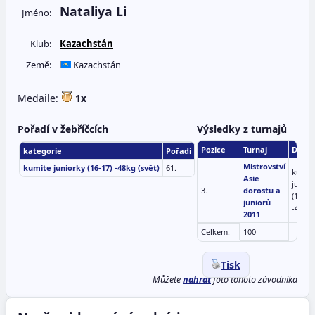
Nataliya Li
Jméno:
Klub:
Kazachstán
Země:
Kazachstán
Medaile:
1x
Pořadí v žebříčcích
Výsledky z turnajů
Pozice
Turnaj
Discip
kategorie
Pořadí
Mistrovství
kumite juniorky (16-17) -48kg (svět)
61.
kumit
Asie
junior
3.
dorostu a
(16-17
juniorů
-48kg
2011
Celkem:
100
Tisk
Můžete
nahrát
foto tohoto závodníka