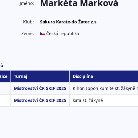
Markéta Marková
Jméno:
Klub:
Sakura Karate-do Žatec z.s.
Země:
Česká republika
jů
zice
Turnaj
Disciplína
Mistrovství ČR SKIF 2025
Kihon Ippon kumite st. žákyně 1
Mistrovství ČR SKIF 2025
kata st. žákyně