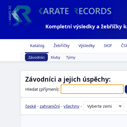
Kompletní výsledky a žebříčky 
Katalog
Žebříčky
Výsledky
SKIF
ČS
Závodníci
Kluby
Týmy
Závodníci a jejich úspěchy:
Hledat (příjmení):
české
-
zahraniční
-
všechny
-