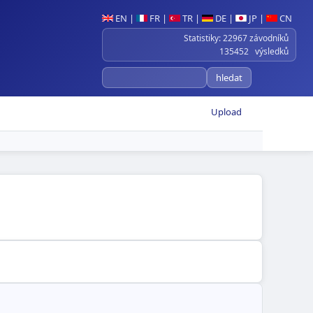
EN
|
FR
|
TR
|
DE
|
JP
|
CN
Statistiky: 22967 závodníků
135452 výsledků
Upload