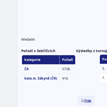
Medaile:
Pořadí v žebříčcích
Výsledky z turna
Po
kategorie
Pořadí
5.
ČR
5738.
7.
kata st. žákyně (ČR)
416.
Tisk