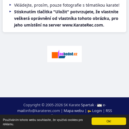
Vkládejte, prosím, pouze fotografie s tématikou karate!
Stisknutím tlačítka "Uložit" potvrzujete, že vlastníte
veškerá oprávnění od vlastníka tohoto obrázku, pro
jeho umístění na server www.KarateRec.com.
Copyright © 2005-2026 SK Karate
Spartak
-
e-
mail
:
moc.ceretarak@ofni
|
Mapa webu
|
Login
|
RSS
webdesign:
Ing. Pavel Švojgr
,
výsledky karate
: Mgr. Jiří Kotala
Používáním tohoto webu souhlasíte, že využívá cookies pro
Ok!
reklamu.