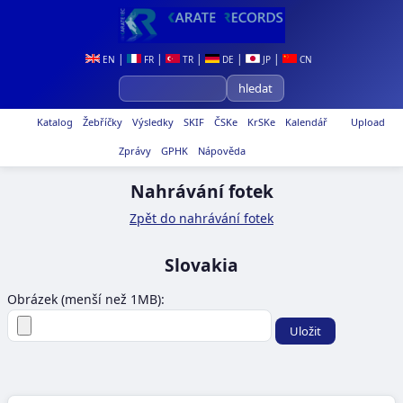
|
|
|
|
|
EN
FR
TR
DE
JP
CN
Katalog
Žebříčky
Výsledky
SKIF
ČSKe
KrSKe
Kalendář
Upload
Zprávy
GPHK
Nápověda
Nahrávání fotek
Zpět do nahrávání fotek
Slovakia
Obrázek (menší než 1MB):