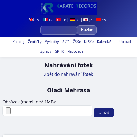
|
|
|
|
|
EN
FR
TR
DE
JP
CN
Katalog
Žebříčky
Výsledky
SKIF
ČSKe
KrSKe
Kalendář
Upload
Zprávy
GPHK
Nápověda
Nahrávání fotek
Zpět do nahrávání fotek
Oladi Mehrasa
Obrázek (menší než 1MB):