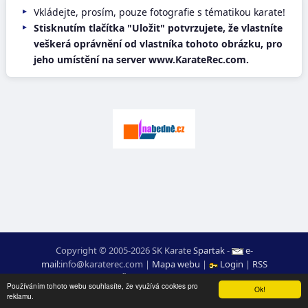
Vkládejte, prosím, pouze fotografie s tématikou karate!
Stisknutím tlačítka "Uložit" potvrzujete, že vlastníte
veškerá oprávnění od vlastníka tohoto obrázku, pro
jeho umístění na server www.KarateRec.com.
Copyright © 2005-2026 SK Karate
Spartak
-
e-
mail
:
moc.ceretarak@ofni
|
Mapa webu
|
Login
|
RSS
webdesign:
Ing. Pavel Švojgr
,
výsledky karate
: Mgr. Jiří Kotala
Používáním tohoto webu souhlasíte, že využívá cookies pro
Ok!
reklamu.