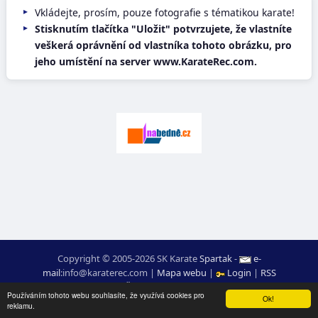
Vkládejte, prosím, pouze fotografie s tématikou karate!
Stisknutím tlačítka "Uložit" potvrzujete, že vlastníte
veškerá oprávnění od vlastníka tohoto obrázku, pro
jeho umístění na server www.KarateRec.com.
Copyright © 2005-2026 SK Karate
Spartak
-
e-
mail
:
moc.ceretarak@ofni
|
Mapa webu
|
Login
|
RSS
webdesign:
Ing. Pavel Švojgr
,
výsledky karate
: Mgr. Jiří Kotala
Používáním tohoto webu souhlasíte, že využívá cookies pro
Ok!
reklamu.