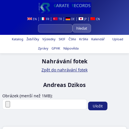
|
|
|
|
|
EN
FR
TR
DE
JP
CN
Katalog
Žebříčky
Výsledky
SKIF
ČSKe
KrSKe
Kalendář
Upload
Zprávy
GPHK
Nápověda
Nahrávání fotek
Zpět do nahrávání fotek
Andreas Dzikos
Obrázek (menší než 1MB):