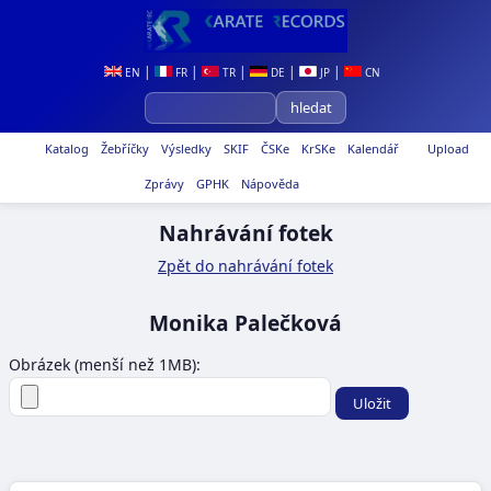
|
|
|
|
|
EN
FR
TR
DE
JP
CN
Katalog
Žebříčky
Výsledky
SKIF
ČSKe
KrSKe
Kalendář
Upload
Zprávy
GPHK
Nápověda
Nahrávání fotek
Zpět do nahrávání fotek
Monika Palečková
Obrázek (menší než 1MB):