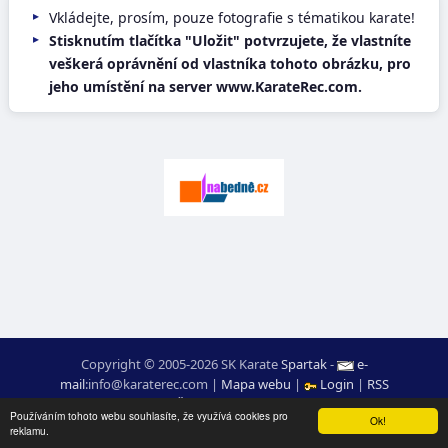
Vkládejte, prosím, pouze fotografie s tématikou karate!
Stisknutím tlačítka "Uložit" potvrzujete, že vlastníte
veškerá oprávnění od vlastníka tohoto obrázku, pro
jeho umístění na server www.KarateRec.com.
Copyright © 2005-2026 SK Karate
Spartak
-
e-
mail
:
moc.ceretarak@ofni
|
Mapa webu
|
Login
|
RSS
webdesign:
Ing. Pavel Švojgr
,
výsledky karate
: Mgr. Jiří Kotala
Používáním tohoto webu souhlasíte, že využívá cookies pro
Ok!
reklamu.