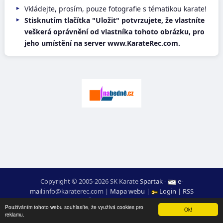
Vkládejte, prosím, pouze fotografie s tématikou karate!
Stisknutím tlačítka "Uložit" potvrzujete, že vlastníte
veškerá oprávnění od vlastníka tohoto obrázku, pro
jeho umístění na server www.KarateRec.com.
Copyright © 2005-2026 SK Karate
Spartak
-
e-
mail
:
moc.ceretarak@ofni
|
Mapa webu
|
Login
|
RSS
webdesign:
Ing. Pavel Švojgr
,
výsledky karate
: Mgr. Jiří Kotala
Používáním tohoto webu souhlasíte, že využívá cookies pro
Ok!
reklamu.