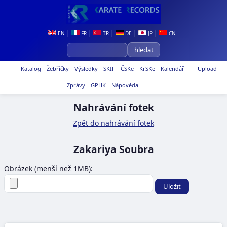
|
|
|
|
|
EN
FR
TR
DE
JP
CN
Katalog
Žebříčky
Výsledky
SKIF
ČSKe
KrSKe
Kalendář
Upload
Zprávy
GPHK
Nápověda
Nahrávání fotek
Zpět do nahrávání fotek
Zakariya Soubra
Obrázek (menší než 1MB):