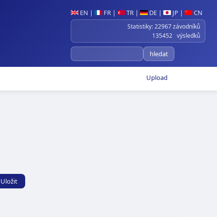
EN
|
FR
|
TR
|
DE
|
JP
|
CN
Statistiky: 22967 závodníků
135452 výsledků
Upload