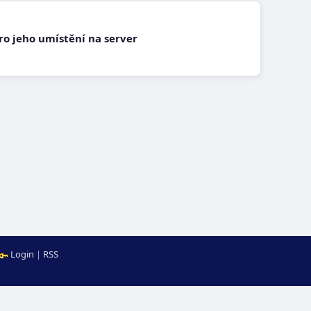
pro jeho umístění na server
Login
|
RSS