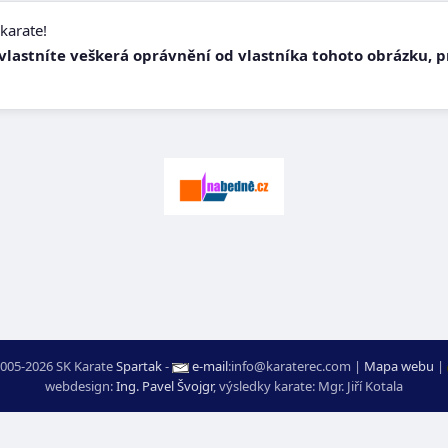
karate!
e vlastníte veškerá oprávnění od vlastníka tohoto obrázku, 
005-2026 SK Karate
Spartak
-
e-mail
:
moc.ceretarak@ofni
|
Mapa webu
|
webdesign:
Ing. Pavel Švojgr
,
výsledky karate
: Mgr. Jiří Kotala