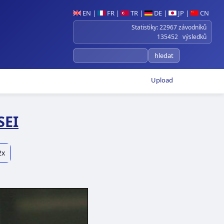
EN
|
FR
|
TR
|
DE
|
JP
|
CN
Statistiky: 22967 závodníků
135452 výsledků
Upload
SEI
2x