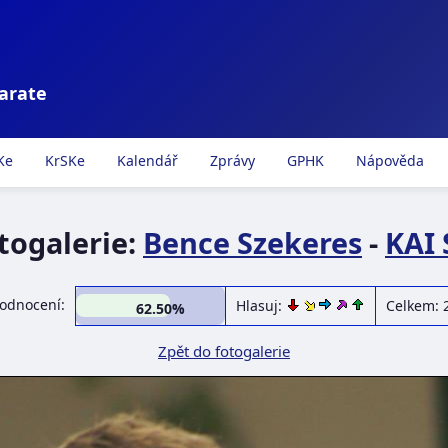
karate
Ke
KrSKe
Kalendář
Zprávy
GPHK
Nápověda
togalerie:
Bence Szekeres
-
KAI 
odnocení:
Hlasuj:
Celkem: 
62.50%
Zpět do fotogalerie