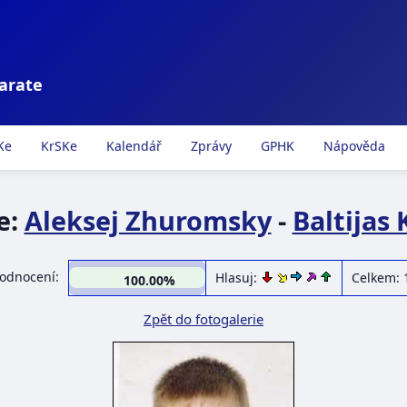
karate
Ke
KrSKe
Kalendář
Zprávy
GPHK
Nápověda
e:
Aleksej Zhuromsky
-
Baltijas 
odnocení:
Hlasuj:
Celkem: 
100.00%
Zpět do fotogalerie