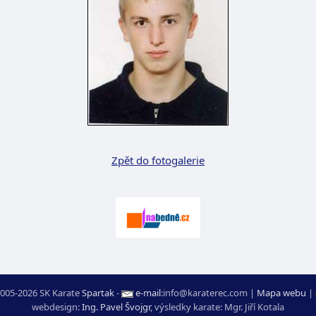
Zpět do fotogalerie
005-2026 SK Karate
Spartak
-
e-mail
:
moc.ceretarak@ofni
|
Mapa webu
|
webdesign:
Ing. Pavel Švojgr
,
výsledky karate
: Mgr. Jiří Kotala