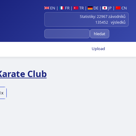
EN
|
FR
|
TR
|
DE
|
JP
|
CN
Statistiky: 22967 závodníků
135452 výsledků
Upload
Karate Club
1x