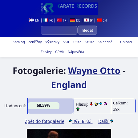
|
|
|
|
|
EN
FR
TR
DE
JP
CN
Katalog
Žebříčky
Výsledky
SKIF
ČSKe
KrSKe
Kalendář
Upload
Zprávy
GPHK
Nápověda
Fotogalerie:
Wayne Otto
-
England
Celkem:
Hlasuj:
68.59%
Hodnocení:
39x
Zpět do fotogalerie
Další
Předešlá