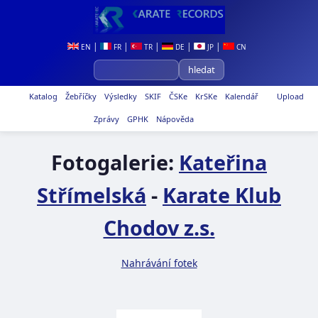
|
|
|
|
|
EN
FR
TR
DE
JP
CN
Katalog
Žebříčky
Výsledky
SKIF
ČSKe
KrSKe
Kalendář
Upload
Zprávy
GPHK
Nápověda
Fotogalerie:
Kateřina
Střímelská
-
Karate Klub
Chodov z.s.
Nahrávání fotek