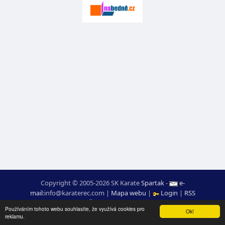
Copyright © 2005-2026 SK Karate
Spartak
-
e-
mail
:
moc.ceretarak@ofni
|
Mapa webu
|
Login
|
RSS
webdesign:
Ing. Pavel Švojgr
,
výsledky karate
: Mgr. Jiří Kotala
Používáním tohoto webu souhlasíte, že využívá cookies pro
Ok!
reklamu.