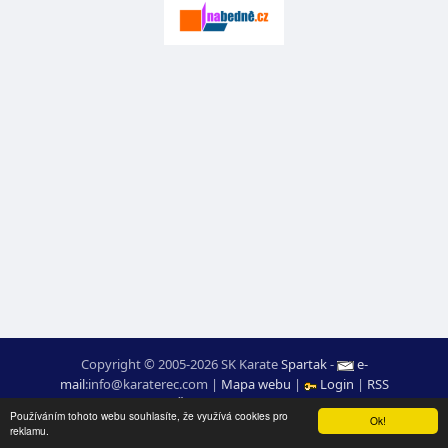
Copyright © 2005-2026 SK Karate
Spartak
-
e-
mail
:
moc.ceretarak@ofni
|
Mapa webu
|
Login
|
RSS
webdesign:
Ing. Pavel Švojgr
,
výsledky karate
: Mgr. Jiří Kotala
Používáním tohoto webu souhlasíte, že využívá cookies pro
Ok!
reklamu.