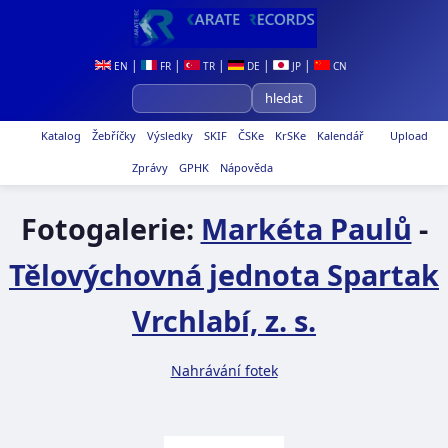
|
|
|
|
|
EN
FR
TR
DE
JP
CN
Katalog
Žebříčky
Výsledky
SKIF
ČSKe
KrSKe
Kalendář
Upload
Zprávy
GPHK
Nápověda
Fotogalerie:
Markéta Paulů
-
Tělovýchovná jednota Spartak
Vrchlabí, z. s.
Nahrávání fotek