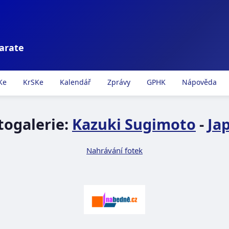
karate
Ke
KrSKe
Kalendář
Zprávy
GPHK
Nápověda
togalerie:
Kazuki Sugimoto
-
Ja
Nahrávání fotek