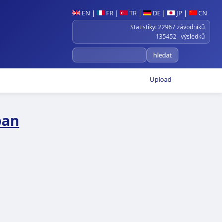
EN
|
FR
|
TR
|
DE
|
JP
|
CN
Statistiky: 22967 závodníků
135452 výsledků
Upload
pan