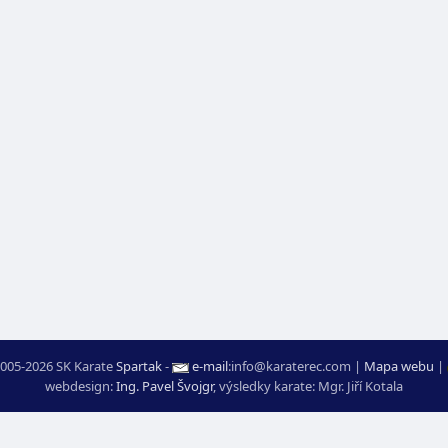
005-2026 SK Karate
Spartak
-
e-mail
:
moc.ceretarak@ofni
|
Mapa webu
|
webdesign:
Ing. Pavel Švojgr
,
výsledky karate
: Mgr. Jiří Kotala