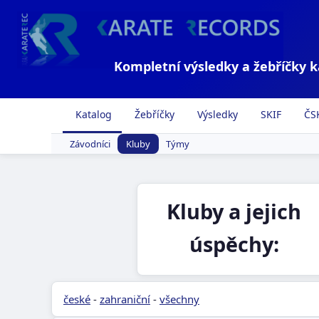
Kompletní výsledky a žebříčky 
Katalog
Žebříčky
Výsledky
SKIF
ČS
Závodníci
Kluby
Týmy
Kluby a jejich
úspěchy:
české
-
zahraniční
-
všechny