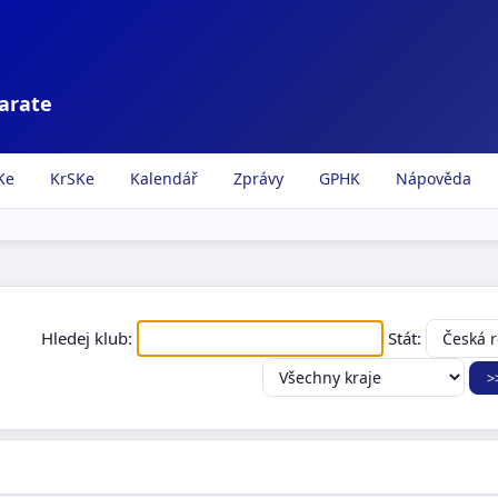
karate
Ke
KrSKe
Kalendář
Zprávy
GPHK
Nápověda
Hledej klub:
Stát: