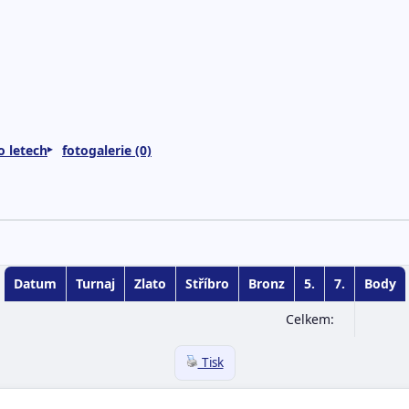
o letech
fotogalerie (0)
Datum
Turnaj
Zlato
Stříbro
Bronz
5.
7.
Body
Celkem:
Tisk