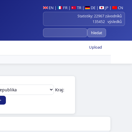
EN
|
FR
|
TR
|
DE
|
JP
|
CN
Statistiky: 22967 závodníků
135452 výsledků
Upload
Kraj: