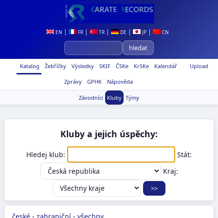
|
|
|
|
|
EN
FR
TR
DE
JP
CN
Katalog
Žebříčky
Výsledky
SKIF
ČSKe
KrSKe
Kalendář
Upload
Zprávy
GPHK
Nápověda
Závodníci
Kluby
Týmy
Kluby a jejich úspěchy:
Hledej klub:
Stát:
Kraj:
české
-
zahraniční
-
všechny