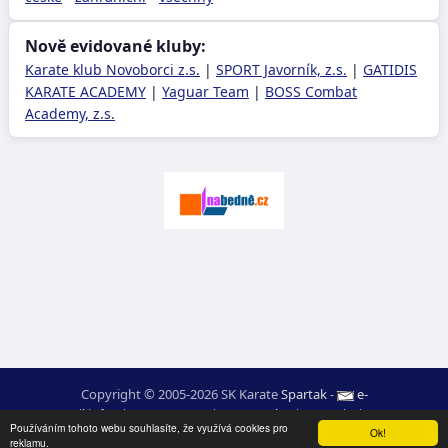
Nově evidované kluby:
Karate klub Novoborci z.s.
|
SPORT Javorník, z.s.
|
GATIDIS
KARATE ACADEMY
|
Yaguar Team
|
BOSS Combat
Academy, z.s.
Copyright © 2005-2026 SK Karate
Spartak
-
e-
mail
:
moc.ceretarak@ofni
|
Mapa webu
|
Login
|
RSS
Používáním tohoto webu souhlasíte, že využívá cookies pro
webdesign:
Ing. Pavel Švojgr
,
výsledky karate
: Mgr. Jiří Kotala
Ok!
reklamu.