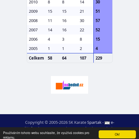
2010
8
8
14
30
2009
15
15
21
51
2008
11
16
30
57
2007
14
16
22
52
2006
4
3
8
15
2005
1
1
2
4
Celkem
58
64
107
229
Copyright © 2005-2026 SK Karate
Spartak
-
e-
mail
:
moc.ceretarak@ofni
|
Mapa webu
|
Login
|
RSS
Používáním tohoto webu souhlasíte, že využívá cookies pro
webdesign:
Ing. Pavel Švojgr
,
výsledky karate
: Mgr. Jiří Kotala
Ok!
reklamu.