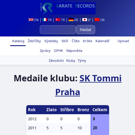
|
|
|
|
|
EN
FR
TR
DE
JP
CN
Katalog
Žebříčky
Výsledky
SKIF
ČSKe
KrSKe
Kalendář
Upload
Zprávy
GPHK
Nápověda
Závodníci
Kluby
Týmy
Medaile klubu:
SK Tommi
Praha
Rok
Zlato
Stříbro
Bronz
Celkem
2012
0
0
0
0
2011
5
5
10
20