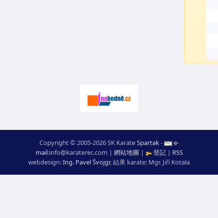
Copyright © 2005-2026 SK Karate
Spartak
-
e-
mail
:
moc.ceretarak@ofni
|
網站地圖
|
登記
|
RSS
webdesign:
Ing. Pavel Švojgr
,
結果 karate
: Mgr. Jiří Kotala