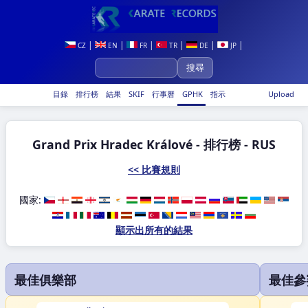
|
|
|
|
|
|
CZ
EN
FR
TR
DE
JP
目錄
排行榜
結果
SKIF
行事曆
GPHK
指示
Upload
Grand Prix Hradec Králové - 排行榜 - RUS
<< 比賽規則
國家:
顯示出所有的結果
最佳俱樂部
最佳參