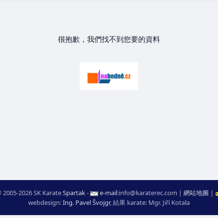
很抱歉，我們找不到您要的資料
 2005-2026 SK Karate
Spartak
-
e-mail
:
moc.ceretarak@ofni
|
網站地圖
|
webdesign:
Ing. Pavel Švojgr
,
結果 karate
: Mgr. Jiří Kotala