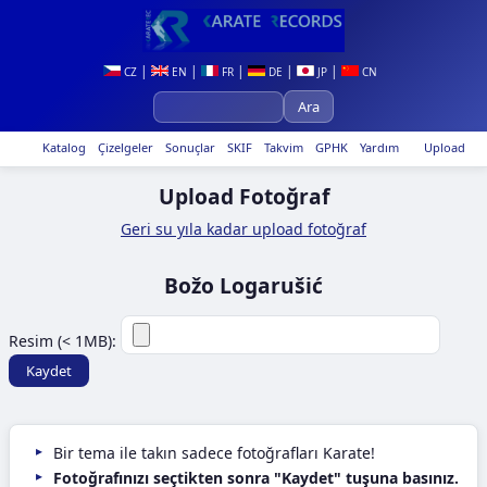
|
|
|
|
|
CZ
EN
FR
DE
JP
CN
Katalog
Çizelgeler
Sonuçlar
SKIF
Takvim
GPHK
Yardım
Upload
Upload Fotoğraf
Geri su yıla kadar upload fotoğraf
Božo Logarušić
Resim (< 1MB):
Bir tema ile takın sadece fotoğrafları Karate!
Fotoğrafınızı seçtikten sonra "Kaydet" tuşuna basınız.