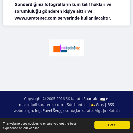
Gönderdiğiniz fotoğrafların tüm telif hakları ve
sorumluluğu gönderen kişiye aittir ve
www.KarateRec.com serverinde kullanılacaktır.
Copyright © 2005-2026 SK Karate
Spartak
-
e-
mail
:
moc.ceretarak@ofni
|
Site haritası
|
Giriş
|
RSS
webdesign:
Ing. Pavel Švojgr
,
sonuçlar karate
: Mgr. Jiří Kotala
This website uses cookies to ensure you get the best
Got it!
experience on our website.